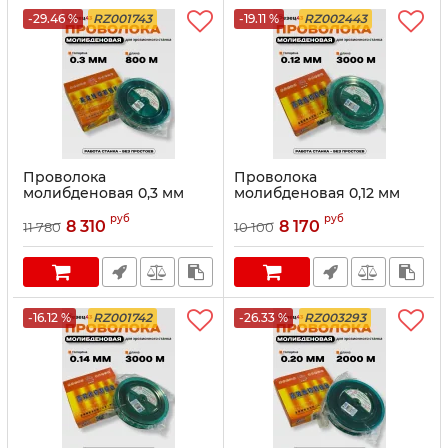
-29.46 %
RZ001743
-19.11 %
RZ002443
Проволока
Проволока
молибденовая 0,3 мм
молибденовая 0,12 мм
800 м Оранжевая
3000 м Оранжевая
руб
руб
8 310
8 170
11 780
10 100
-16.12 %
RZ001742
-26.33 %
RZ003293