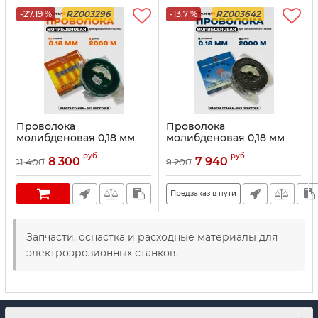
-27.19 %
RZ003296
-13.7 %
RZ003642
Проволока
Проволока
молибденовая 0,18 мм
молибденовая 0,18 мм
2000 м Оранжевая
2000 м Синяя
руб
руб
8 300
7 940
11 400
9 200
Предзаказ в пути
Запчасти, оснастка и расходные материалы для
электроэрозионных станков.