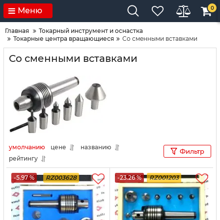
0
Меню
Главная
Токарный инструмент и оснастка
Токарные центра вращающиеся
Со сменными вставками
Со сменными вставками
умолчанию
цене
названию
Фильтр
рейтингу
-5.97 %
RZ003628
-23.26 %
RZ001203