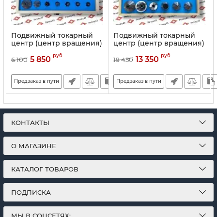
Подвижный токарный
Подвижный токарный
центр (центр вращения)
центр (центр вращения)
с конусом Морзе 2, с
с конусом Морзе 5 с
руб
руб
комплектом сменных
комплектом сменных
5 850
13 350
6 100
19 450
наконечников
наконечников
Предзаказ в пути
Предзаказ в пути
КОНТАКТЫ
О МАГАЗИНЕ
КАТАЛОГ ТОВАРОВ
ПОДПИСКА
МЫ В СОЦСЕТЯХ: