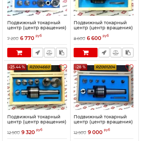
Подвижный токарный
Подвижный токарный
центр (центр вращения)
центр (центр вращения)
с конусом Морзе 3, с
с конусом Морзе 3, с
руб
руб
комплектом сменных
комплектом сменных
6 770
6 600
7 200
8 600
наконечников
наконечников
-25.44 %
RZ004660
-28 %
RZ001204
Подвижный токарный
Подвижный токарный
центр (центр вращения)
центр (центр вращения)
с конусом Морзе 4 с
с конусом Морзе 4 с
руб
руб
комплектом сменных
комплектом сменных
9 320
9 000
12 500
12 500
наконечников
наконечников