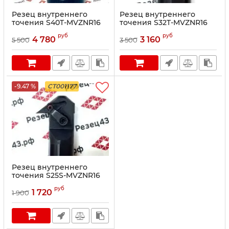
Резец внутреннего
Резец внутреннего
точения S40T-MVZNR16
точения S32T-MVZNR16
руб
руб
4 780
3 160
5 500
3 500
-9.47 %
CT001177
Резец внутреннего
точения S25S-MVZNR16
руб
1 720
1 900