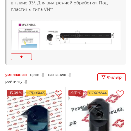
в плане 93°. Для внутренней обработки. Под
пластины типа VN**
+
умолчанию
цене
названию
Фильтр
рейтингу
-13.09 %
CT003145
-9.71 %
CT001244