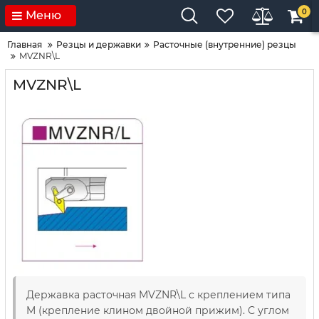
0
Меню
Главная
Резцы и державки
Расточные (внутренние) резцы
MVZNR\L
MVZNR\L
Державка расточная MVZNR\L с креплением типа
M (крепление клином двойной прижим). С углом