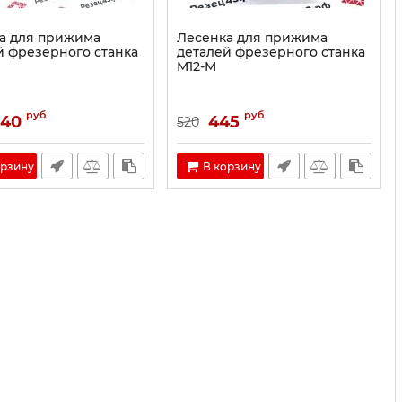
а для прижима
Лесенка для прижима
й фрезерного станка
деталей фрезерного станка
M12-M
руб
руб
940
445
520
орзину
В корзину