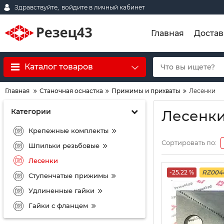
Здравствуйте,
войдите в личный кабинет
Главная
Достав
Каталог товаров
Главная
Станочная оснастка
Прижимы и прихваты
Лесенки
Категории
Лесенк
Крепежные комплекты
Сортировать по:
Шпильки резьбовые
Лесенки
-25.22 %
RZ004
Ступенчатые прижимы
Удлиненные гайки
Гайки с фланцем