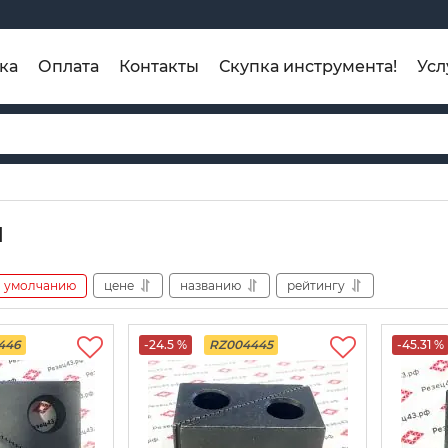
ка
Оплата
Контакты
Скупка инструмента!
Усл
и
умолчанию
цене
названию
рейтингу
446
-24.5 %
RZ004445
-45.31 %