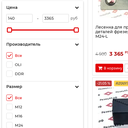
Цена
-
руб
Лесенка для 
деталей фрезе
M24-L
Производитель
р
3 365
4 500
Все
OLI
В корзину
DDR
-21.05 %
RZ001
Размер
Все
М12
М16
М24