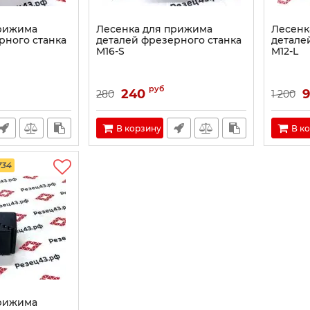
прижима
Лесенка для прижима
Лесенк
рного станка
деталей фрезерного станка
детале
M16-S
M12-L
руб
240
280
1 200
В корзину
В к
734
прижима