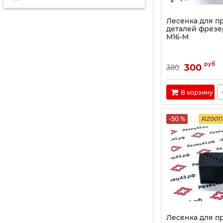
Лесенка для 
деталей фрезе
M16-M
руб
300
380
В корзину
-50 %
RZ001
Лесенка для 