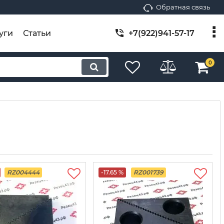
Обратная связь
уги
Статьи
+7(922)941-57-17
0
RZ004444
-17.65 %
RZ001739