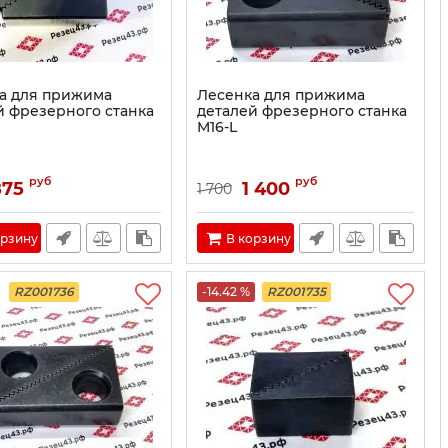
а для прижима
Лесенка для прижима
й фрезерного станка
деталей фрезерного станка
M16-L
руб
руб
875
1 400
1 700
орзину
В корзину
RZ001736
-14.42 %
RZ001735