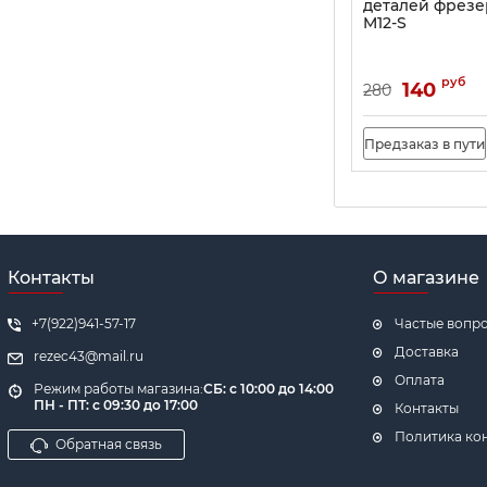
деталей фрезе
M12-S
руб
140
280
Предзаказ в пути
Контакты
О магазине
+7(922)941-57-17
Частые вопр
Доставка
rezec43@mail.ru
Оплата
Режим работы магазина:
СБ: с 10:00 до 14:00
ПН - ПТ: с 09:30 до 17:00
Контакты
Политика ко
Обратная связь