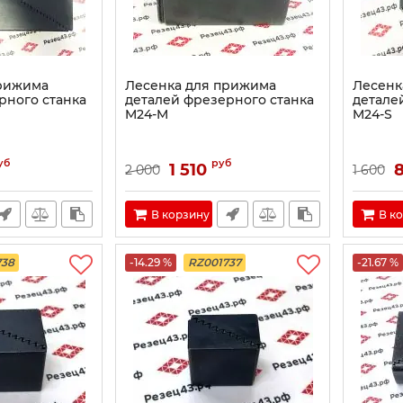
прижима
Лесенка для прижима
Лесенк
рного станка
деталей фрезерного станка
детале
M24-M
M24-S
уб
руб
1 510
2 000
1 600
В корзину
В к
738
-14.29 %
RZ001737
-21.67 %