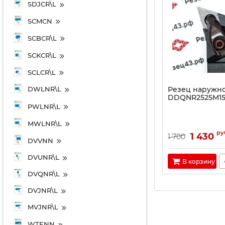
SDJCR\L
SCMCN
SCBCR\L
SCKCR\L
SCLCR\L
Резец наружно
DWLNR\L
DDQNR2525M1
PWLNR\L
MWLNR\L
ру
1 430
1 700
DVVNN
DVUNR\L
В корзину
DVQNR\L
DVJNR\L
MVJNR\L
WTENN