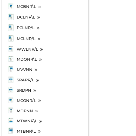
MCBNR\L
DCLNR\L
PCLNR/L
MCLNR/L
WWLNR/L
MDQNR\L
MVVNN
SRAPR/L
SRDPN
MCGNR/L
MDPNN
MTWNR\L
MTBNR\L