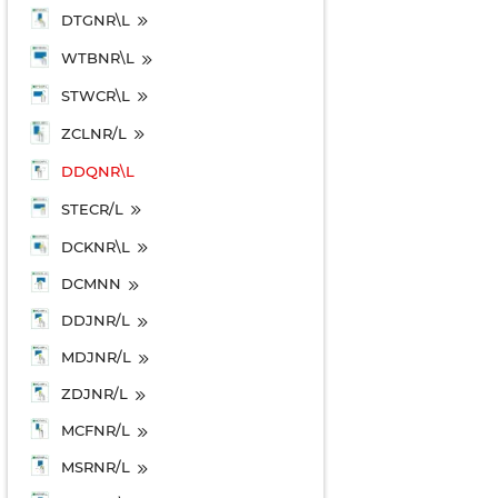
DTGNR\L
WTBNR\L
STWCR\L
ZCLNR/L
DDQNR\L
STECR/L
DCKNR\L
DCMNN
DDJNR/L
MDJNR/L
ZDJNR/L
MCFNR/L
MSRNR/L