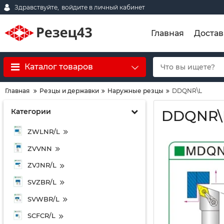
Здравствуйте,
войдите в личный кабинет
Главная
Достав
Каталог товаров
Главная
Резцы и державки
Наружные резцы
DDQNR\L
Категории
DDQNR\
ZWLNR/L
ZVVNN
ZVJNR/L
SVZBR/L
SVWBR/L
SCFCR/L