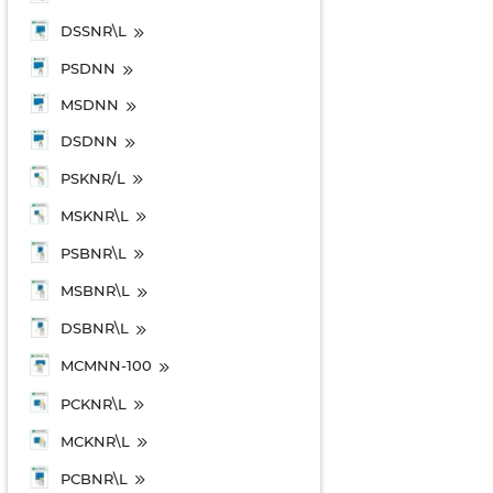
DSSNR\L
PSDNN
MSDNN
DSDNN
PSKNR/L
MSKNR\L
PSBNR\L
MSBNR\L
DSBNR\L
MCMNN-100
PCKNR\L
MCKNR\L
PCBNR\L