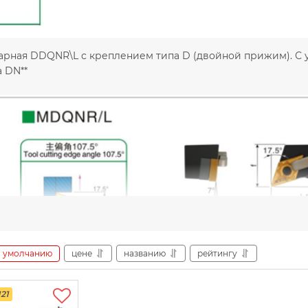
рная DDQNR\L с креплением типа D (двойной прижим). С угл
 DN**
умолчанию
цене
названию
рейтингу
21