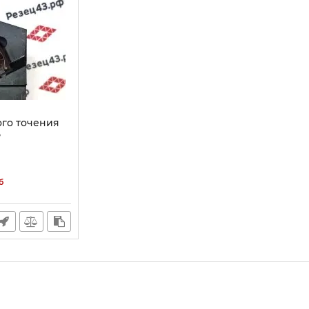
го точения
5
б