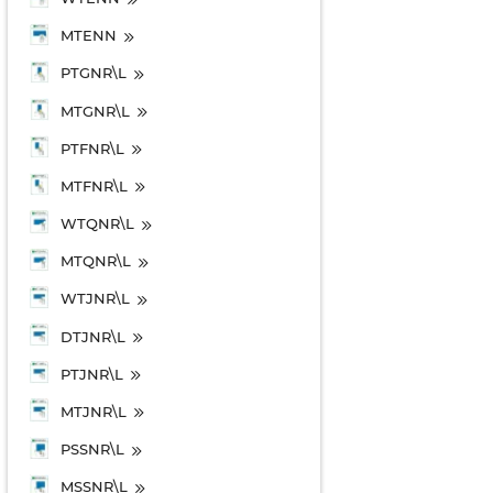
MTENN
PTGNR\L
MTGNR\L
PTFNR\L
MTFNR\L
WTQNR\L
MTQNR\L
WTJNR\L
DTJNR\L
PTJNR\L
MTJNR\L
PSSNR\L
MSSNR\L