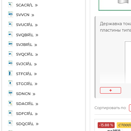
SCACR/L
SVVCN
Державка тока
SVUCR\L
пластины типа
SVQBR\L
SVJBR\L
SVQCR\L
SVJCR\L
STFCR\L
STGCR\L
+
SDNCN
SDACR\L
Сортировать по:
SDFCR\L
SDQCR\L
-15.88 %
CT0001