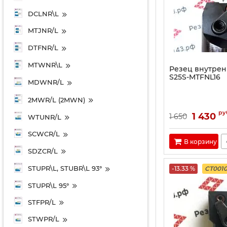
DCLNR\L
MTJNR/L
DTFNR/L
MTWNR\L
Резец внутрен
S25S-MTFNL16
MDWNR/L
2MWR/L (2MWN)
ру
1 430
1 650
WTUNR/L
SCWCR/L
В корзину
SDZCR/L
STUPR\L, STUBR\L 93°
-13.33 %
CT001
STUPR\L 95°
STFPR/L
STWPR/L