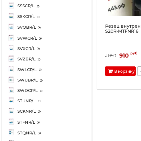
SSSCR/L
SSKCR/L
Резец внутрен
SVQBR/L
S20R-MTFNR16
SVWCR/L
SVXCR/L
руб
910
1 050
SVZBR/L
SWLCR/L
В корзину
SWUBR/L
SWDCR/L
STUNR/L
SCKNR/L
STFNR/L
STQNR/L