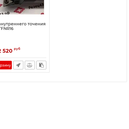
внутреннего точения
TFNR16
руб
2 520
орзину