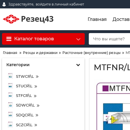
Здравствуйте,
войдите в личный кабинет
Главная
Достав
Каталог товаров
Главная
Резцы и державки
Расточные (внутренние) резцы
M
Категории
MTFNR/
STWCR\L
STUCR\L
STFCR\L
SDWCR\L
SDQCR\L
SCZCR\L