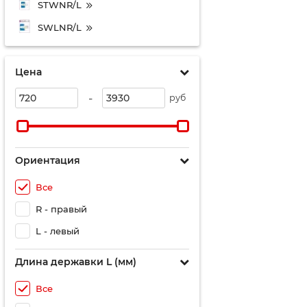
STWNR/L
SWLNR/L
Цена
-
руб
Ориентация
Все
R - правый
L - левый
Длина державки L (мм)
Все