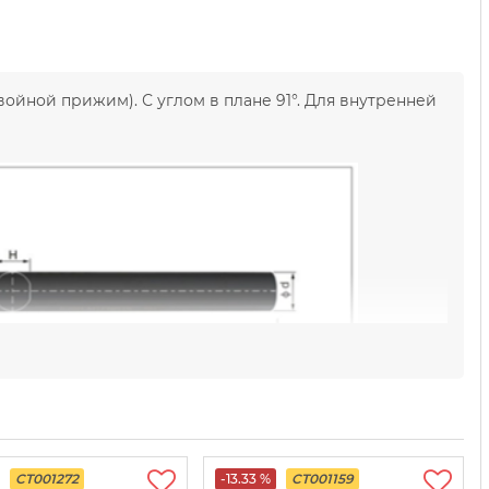
ойной прижим). С углом в плане 91°. Для внутренней
CT001272
-13.33 %
CT001159