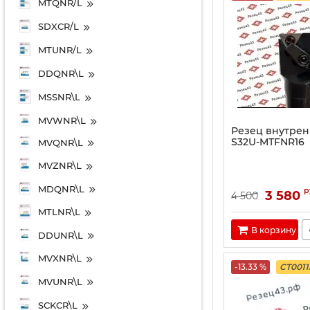
MTQNR/L
SDXCR/L
MTUNR/L
DDQNR\L
MSSNR\L
MVWNR\L
Резец внутрен
S32U-MTFNR16
MVQNR\L
MVZNR\L
MDQNR\L
р
3 580
4 500
MTLNR\L
В корзину
DDUNR\L
MVXNR\L
-13.33 %
CT0011
MVUNR\L
SCKCR\L