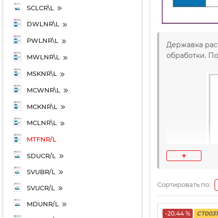
SCLCR\L
DWLNR\L
PWLNR\L
Державка раст
обработки. По
MWLNR\L
MSKNR\L
MCWNR\L
MCKNR\L
MCLNR\L
MTFNR/L
+
SDUCR/L
SVUBR/L
Сортировать по:
SVUCR/L
MDUNR/L
-20.44 %
CT0031