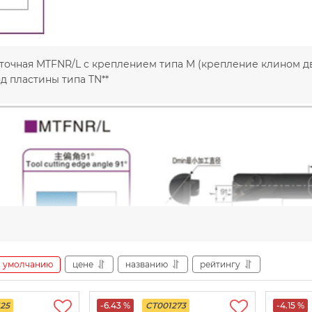
очная MTFNR/L с креплением типа M (крепление клином дв
д пластины типа TN**
умолчанию
цене
названию
рейтингу
25
-6.43 %
CT001273
-4.15 %