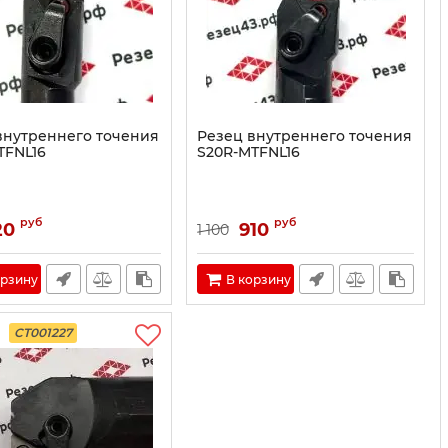
внутреннего точения
Резец внутреннего точения
TFNL16
S20R-MTFNL16
руб
руб
20
910
1 100
орзину
В корзину
CT001227