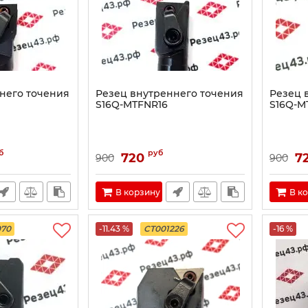
него точения
Резец внутреннего точения
Резец 
S16Q-MTFNR16
S16Q-M
б
руб
720
7
900
900
В корзину
В к
070
-11.43 %
CT001226
-16 %