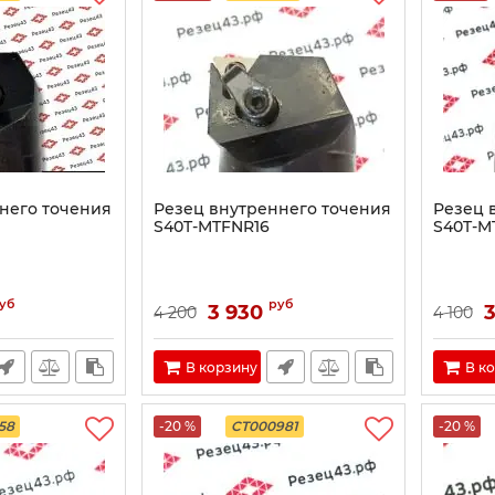
него точения
Резец внутреннего точения
Резец 
S40T-MTFNR16
S40T-M
уб
руб
3 930
3
4 200
4 100
В корзину
В к
58
-20 %
CT000981
-20 %