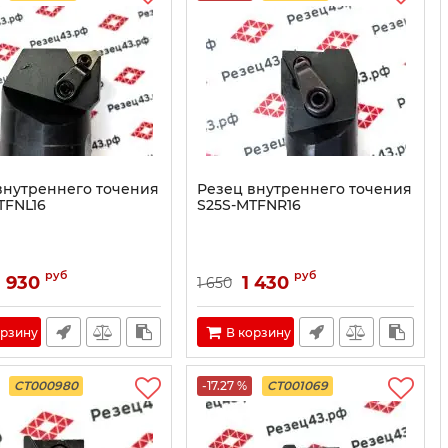
внутреннего точения
Резец внутреннего точения
TFNL16
S25S-MTFNR16
руб
руб
 930
1 430
1 650
орзину
В корзину
CT000980
-17.27 %
CT001069