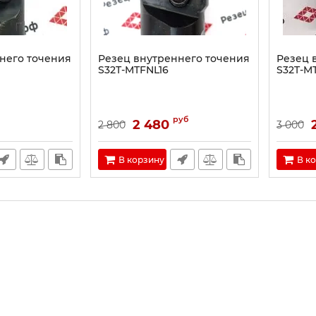
него точения
Резец внутреннего точения
Резец 
S32T-MTFNL16
S32T-M
руб
2 480
2 800
3 000
В корзину
В к