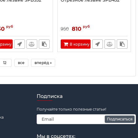
ое лезвие SPB532
Отрезное лезвие SPB432
руб
руб
30
810
950
орзину
В корзину
12
все
вперёд »
Подписка
Получайте только полезные статьи!
ка
Подписаться
Мы в соцсетях: