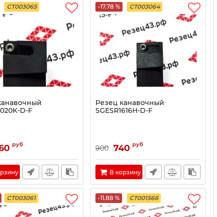
CT003065
-17.78 %
CT003064
канавочный
Резец канавочный
020K-D-F
SGESR1616H-D-F
руб
руб
60
740
900
орзину
В корзину
CT003061
-11.88 %
CT001566