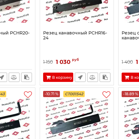
ный PCHR20-
Резец канавочный PCHR16-
Резец 
24
канаво
руб
1 030
1
1 150
1 400
В корзину
В к
543
-10.71 %
CT001542
-18.89 %