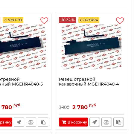
CT003193
-10.32 %
CT003194
отрезной
Резец отрезной
чный MGEHR4040-5
канавочный MGEHR4040-4
руб
руб
 780
2 780
3 100
орзину
В корзину