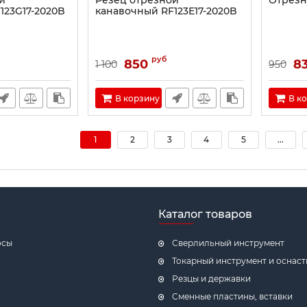
й
Резец отрезной
Отрезн
123G17-2020B
канавочный RF123E17-2020B
руб
850
8
1 100
950
В корзину
В к
1
2
3
4
5
...
Каталог товаров
осы
Сверлильный инструмент
Токарный инструмент и оснаст
Резцы и державки
Cменные пластины, вставки