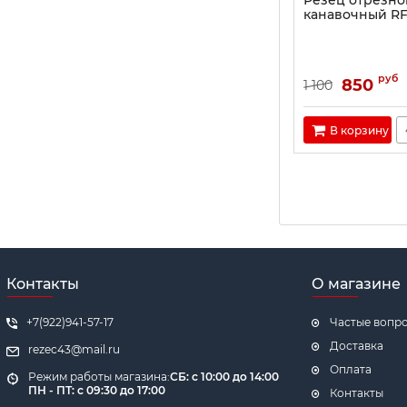
Резец отрезно
канавочный RF
руб
850
1 100
В корзину
Контакты
О магазине
+7(922)941-57-17
Частые вопр
Доставка
rezec43@mail.ru
Оплата
Режим работы магазина:
СБ: с 10:00 до 14:00
ПН - ПТ: с 09:30 до 17:00
Контакты