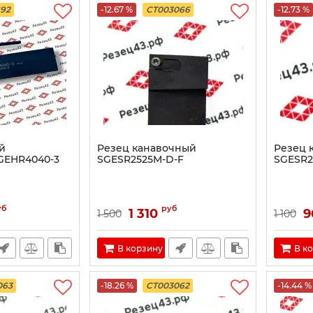
192
-12.67 %
CT003066
-12.73 %
й
Резец канавочный
Резец 
GEHR4040-3
SGESR2525M-D-F
SGESR2
уб
руб
1 310
9
1 500
1 100
В корзину
В к
063
-18.26 %
CT003062
-14.44 %