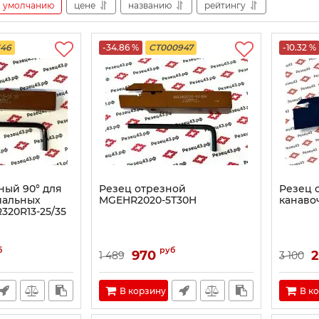
умолчанию
цене
названию
рейтингу
346
-34.86 %
CT000947
-10.32 %
ный 90° для
Резец отрезной
Резец 
иальных
MGEHR2020-5T30H
канаво
320R13-25/35
б
руб
970
2
1 489
3 100
В корзину
В к