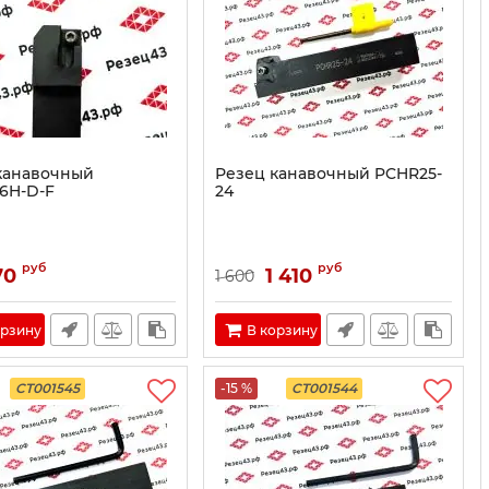
канавочный
Резец канавочный PCHR25-
16H-D-F
24
руб
руб
70
1 410
1 600
орзину
В корзину
CT001545
-15 %
CT001544