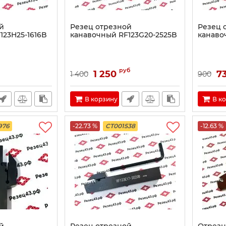
й
Резец отрезной
Резец 
123H25-1616B
канавочный RF123G20-2525B
канаво
руб
1 250
7
1 400
900
В корзину
В к
976
-22.73 %
CT001538
-12.63 %