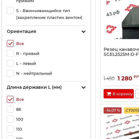
прижим
S - Ввинчивающийся тип
(закрепление пластин винтом)
Ориентация
Все
Резец канаво
R - правый
SGEL2525M-D-F
L - левый
N - нейтральный
ру
1 280
1 450
Длина державки L (мм)
В корзину
Все
86
-14.07 %
CT001
100
110