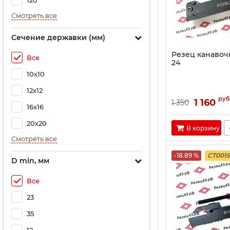
120
Смотреть все
Сечение державки (мм)
Резец канавоч
Все
24
10х10
12х12
руб
1 160
1 350
16х16
20х20
В корзину
Смотреть все
-18.89 %
CT001
D min, мм
Все
23
35