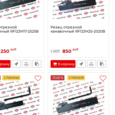
отрезной
Резец отрезной
чный RF123H17-2525B
канавочный RF123H25-2020B
руб
руб
 250
850
1 000
орзину
В корзину
CT001540
-11.43 %
CT001539