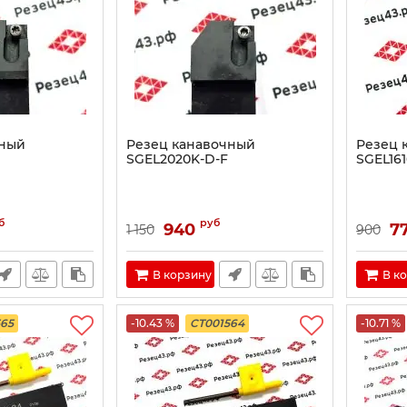
чный
Резец канавочный
Резец 
SGEL2020K-D-F
SGEL16
б
руб
940
7
1 150
900
В корзину
В к
565
-10.43 %
CT001564
-10.71 %