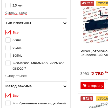
-10.32 %
CT003
2.5 мм
Смотреть все
Тип пластины
Все
6GR/L
7GR/L
Резец отрезно
канавочный M
8GR/L
MGMN200, MRMN200, MG*N200,
GKD20**
р
2 780
3 100
Смотреть все
В корзину
Метод зажима
Все
-11.72 %
CT003
M - Крепление клином двойной