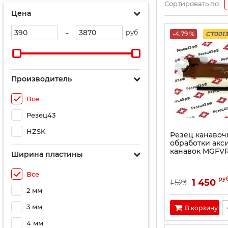
Сортировать по:
Цена
-
руб
-4.79 %
CT001
Производитель
Все
Резец43
HZSK
Резец канавоч
обработки акс
канавок MGFVR
Ширина пластины
Все
ру
1 450
1 523
2 мм
3 мм
В корзину
4 мм