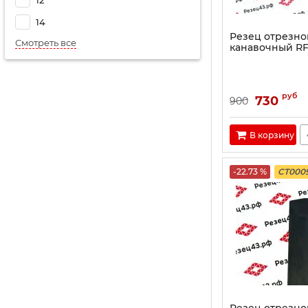
12
14
Резец отрезно
Смотреть все
канавочный RF
руб
730
900
В корзину
-22.73 %
CT000