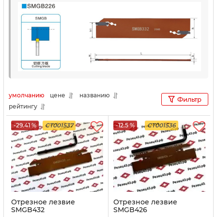
умолчанию
цене
названию
Фильтр
рейтингу
-29.41 %
CT001537
-12.5 %
CT001536
Отрезное лезвие
Отрезное лезвие
SMGB432
SMGB426