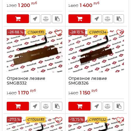
руб
руб
1 200
1 400
1 700
1 600
-26.88 %
CT001535
-28.13 %
CT001534
Отрезное лезвие
Отрезное лезвие
SMGB332
SMGB326
руб
руб
1 170
1 150
1 600
1 600
-27.5 %
CT001533
-13.75 %
CT001532