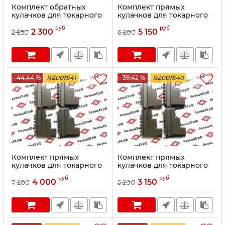
Комплект обратных
Комплект прямых
кулачков для токарного
кулачков для токарного
патрона K12 диаметром
патрона K12 диаметром
руб
руб
80 мм
250 мм
2 300
5 150
2 850
6 200
-44.44 %
RZ001641
-39.42 %
RZ001640
Комплект прямых
Комплект прямых
кулачков для токарного
кулачков для токарного
патрона K12 диаметром
патрона K12 диаметром
руб
руб
200 мм
160 мм
4 000
3 150
7 200
5 200