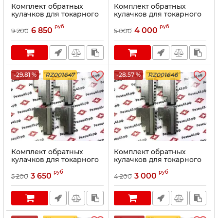
Комплект обратных
Комплект обратных
кулачков для токарного
кулачков для токарного
патрона K12 диаметром
патрона K12 диаметром
руб
руб
250 мм
200 мм
6 850
4 000
9 200
5 000
-29.81 %
RZ001647
-28.57 %
RZ001646
Комплект обратных
Комплект обратных
кулачков для токарного
кулачков для токарного
патрона K12 диаметром
патрона K12 диаметром
руб
руб
160 мм
130 мм
3 650
3 000
5 200
4 200