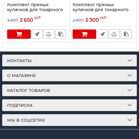
Комплект прямых
Комплект прямых
кулачков для токарного
кулачков для токарного
патрона K12 диаметром
патрона K12 диаметром
руб
руб
100 мм
80 мм
2 650
2 300
3 600
2 800
КОНТАКТЫ
О МАГАЗИНЕ
КАТАЛОГ ТОВАРОВ
ПОДПИСКА
МЫ В СОЦСЕТЯХ: