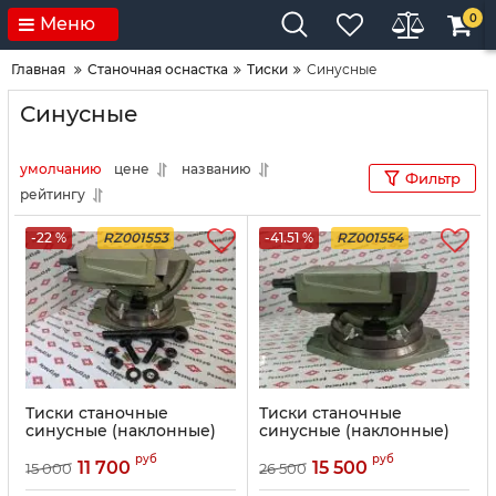
0
Меню
Главная
Станочная оснастка
Тиски
Синусные
Синусные
умолчанию
цене
названию
Фильтр
рейтингу
-22 %
RZ001553
-41.51 %
RZ001554
Тиски станочные
Тиски станочные
синусные (наклонные)
синусные (наклонные)
100 мм (QHK100)
125 мм (QHK125)
руб
руб
11 700
15 500
15 000
26 500