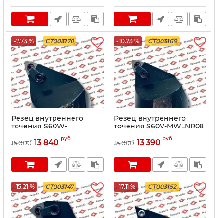
-7.73 %
CT003170
-10.73 %
CT003169
Резец внутреннего
Резец внутреннего
точения S60W-
точения S60V-MWLNR08
MWLNR08
руб
руб
13 840
13 390
15 000
15 000
-15.21 %
CT003147
-17.11 %
CT003152