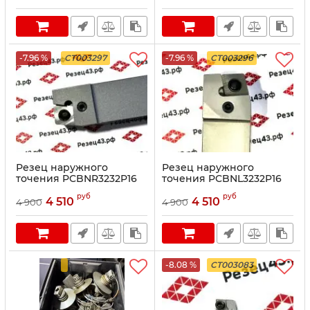
-7.96 %
CT003297
-7.96 %
CT003296
Резец наружного
Резец наружного
точения PCBNR3232P16
точения PCBNL3232P16
руб
руб
4 510
4 510
4 900
4 900
-8.08 %
CT003083