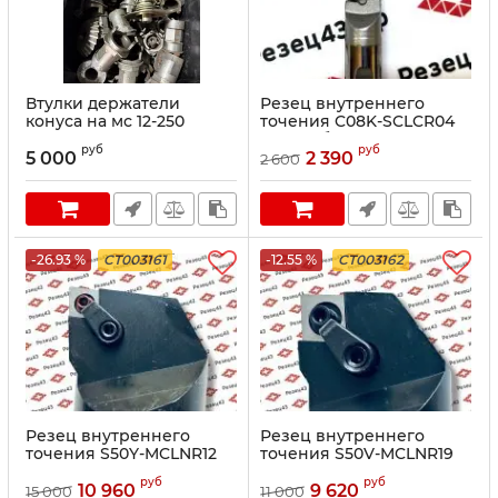
Втулки держатели
Резец внутреннего
конуса на мс 12-250
точения C08K-SCLCR04
антивибрационный
руб
руб
5 000
2 390
2 600
-26.93 %
CT003161
-12.55 %
CT003162
Резец внутреннего
Резец внутреннего
точения S50Y-MCLNR12
точения S50V-MCLNR19
руб
руб
10 960
9 620
15 000
11 000