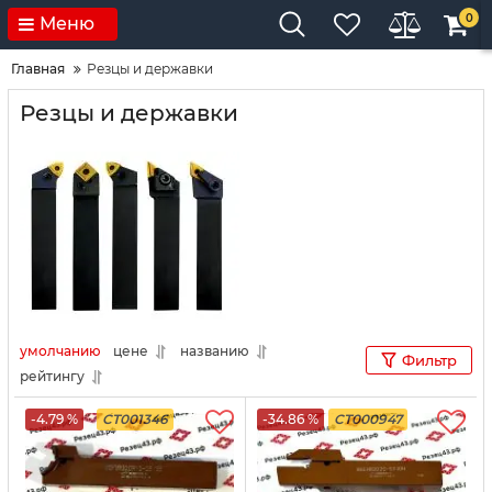
0
Меню
Главная
Резцы и державки
Резцы и державки
умолчанию
цене
названию
Фильтр
рейтингу
-4.79 %
CT001346
-34.86 %
CT000947