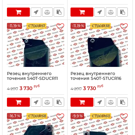
-11.19 %
CT003151
-11.19 %
CT003138
Резец внутреннего
Резец внутреннего
точения S40T-SDUCR11
точения S40T-STUCR16
руб
руб
3 730
3 730
4 200
4 200
-16.7 %
CT003158
-9.9 %
CT003160