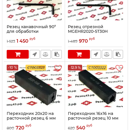
Резец канавочный 90°
Резец отрезной
для обработки
MGEHR2020-5T30H
аксиальных канавок
руб
руб
MGFVR320R13-25/35
1 450
970
1 523
1 489
-10 %
CT003323
-12.9 %
CT003322
Переходник 20х20 на
Переходник 16х16 на
расточной резец 6 мм
расточной резец 10 мм
(круглое отверстие)
(круглое отверстие)
руб
руб
720
540
800
620