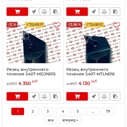
-13 %
CT003137
-13.96 %
CT003132
Резец внутреннего
Резец внутреннего
точения S40T-MDJNR15
точения S40T-MTLNR16
руб
руб
4 350
4 130
5 000
4 800
1
2
3
4
5
...
79
все
вперёд »