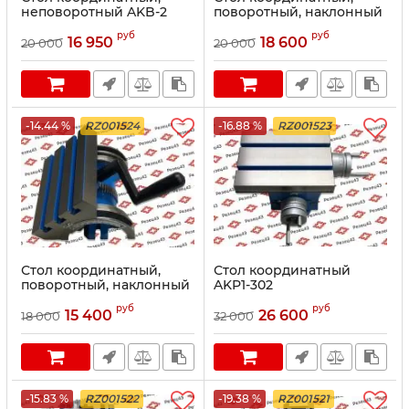
неповоротный AKB-2
поворотный, наклонный
до 45 градусов WTS-7
руб
руб
16 950
18 600
20 000
20 000
-14.44 %
RZ001524
-16.88 %
RZ001523
Стол координатный,
Стол координатный
поворотный, наклонный
AKP1-302
до 45 градусов WT-7
руб
руб
15 400
26 600
18 000
32 000
-15.83 %
RZ001522
-19.38 %
RZ001521