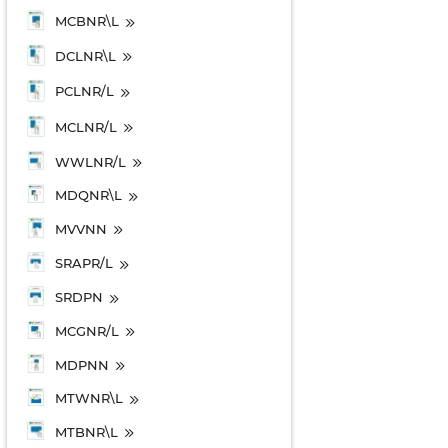
MCBNR\L
DCLNR\L
PCLNR/L
MCLNR/L
WWLNR/L
MDQNR\L
MVVNN
SRAPR/L
SRDPN
MCGNR/L
MDPNN
MTWNR\L
MTBNR\L