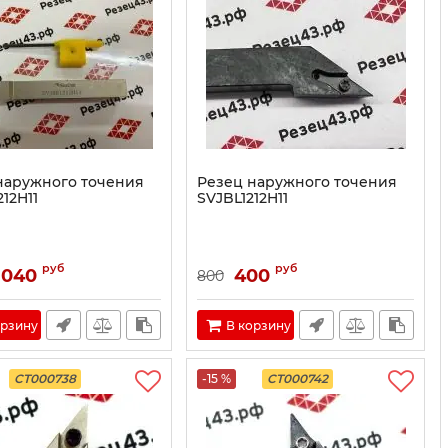
наружного точения
Резец наружного точения
12H11
SVJBL1212H11
руб
руб
 040
400
800
орзину
В корзину
CT000738
-15 %
CT000742