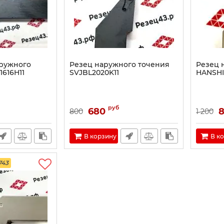
аружного
Резец наружного точения
Резец 
1616H11
SVJBL2020K11
HANSHI
руб
680
8
800
1 200
В корзину
В к
743