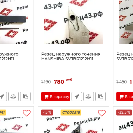
аружного
Резец наружного точения
Резец 
212H11
HANSHIBA SVJBR1212H11
SVJBR12
руб
780
1
1 100
1 450
В корзину
В к
741
-15 %
CT000518
-32.5 %