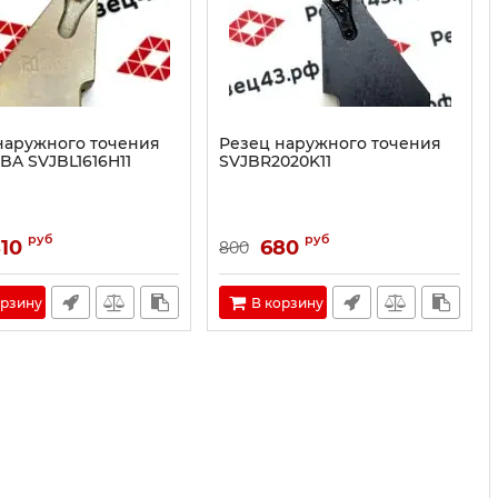
наружного точения
Резец наружного точения
BA SVJBL1616H11
SVJBR2020K11
руб
руб
10
680
800
орзину
В корзину