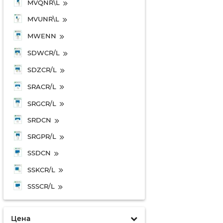
MVQNR\L
MVUNR\L
MWENN
SDWCR/L
SDZCR/L
SRACR/L
SRGCR/L
SRDCN
SRGPR/L
SSDCN
SSKCR/L
SSSCR/L
Цена