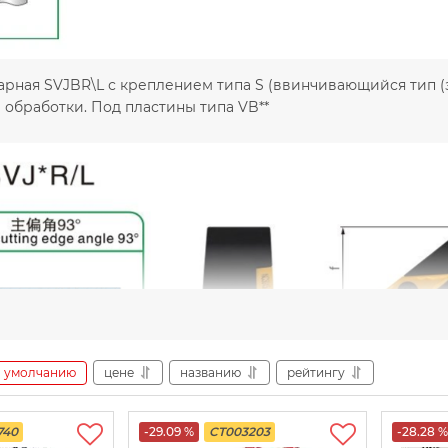
рная SVJBR\L с креплением типа S (ввинчивающийся тип (за
 обработки. Под пластины типа VB**
умолчанию
цене
названию
рейтингу
740
-29.09 %
CT003203
-28.28 %