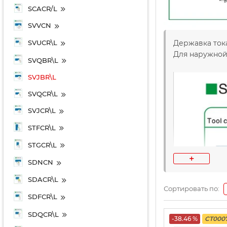
SCACR/L
SVVCN
Державка тока
SVUCR\L
Для наружной
SVQBR\L
SVJBR\L
SVQCR\L
SVJCR\L
STFCR\L
STGCR\L
+
SDNCN
SDACR\L
Сортировать по:
SDFCR\L
SDQCR\L
-38.46 %
CT000