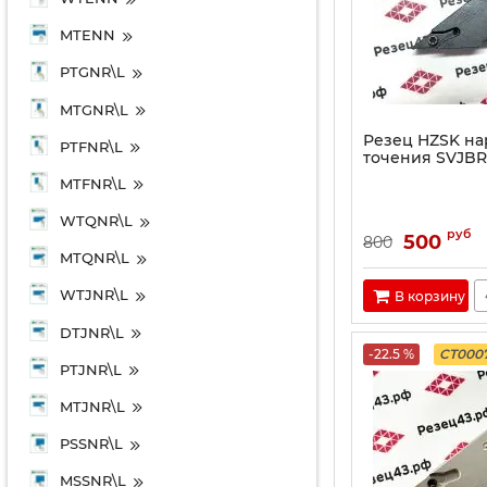
MTENN
PTGNR\L
MTGNR\L
Резец HZSK н
PTFNR\L
точения SVJBR
MTFNR\L
WTQNR\L
руб
500
800
MTQNR\L
WTJNR\L
В корзину
DTJNR\L
-22.5 %
CT000
PTJNR\L
MTJNR\L
PSSNR\L
MSSNR\L