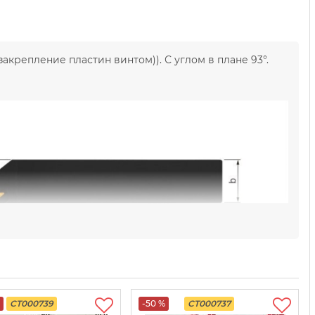
крепление пластин винтом)). С углом в плане 93°.
CT000739
-50 %
CT000737