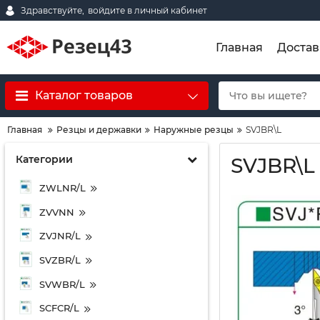
Здравствуйте,
войдите в личный кабинет
Главная
Достав
Каталог товаров
Главная
Резцы и державки
Наружные резцы
SVJBR\L
Категории
SVJBR\L
ZWLNR/L
ZVVNN
ZVJNR/L
SVZBR/L
SVWBR/L
SCFCR/L