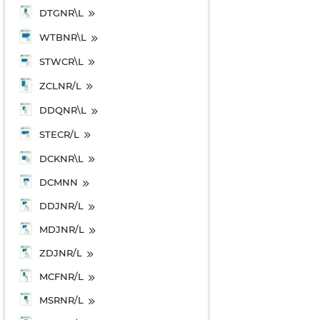
DTGNR\L
WTBNR\L
STWCR\L
ZCLNR/L
DDQNR\L
STECR/L
DCKNR\L
DCMNN
DDJNR/L
MDJNR/L
ZDJNR/L
MCFNR/L
MSRNR/L