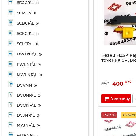
SDJCR\L
SCMCN
SCBCR\L
SCKCR\L
SCLCR\L
DWLNR\L
Резец HZSK н
точения SVJBR1
PWLNR\L
MWLNR\L
руб
400
650
DVVNN
DVUNR\L
В корзину
DVQNR\L
-37.5 %
CT000
DVJNR\L
MVJNR\L
WTENN