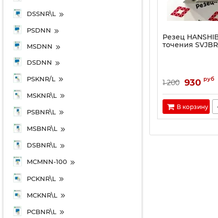
DSSNR\L
PSDNN
Резец HANSHI
точения SVJBR
MSDNN
DSDNN
PSKNR/L
руб
930
1 200
MSKNR\L
В корзину
PSBNR\L
MSBNR\L
DSBNR\L
MCMNN-100
PCKNR\L
MCKNR\L
PCBNR\L