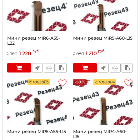
Мини резец MIR6-A55-
Мини резец MIR5-A60-L15
L22
руб
руб
1 220
1 210
1 300
2 050
CT003005
-50 %
CT003004
Мини резец MIR5-A55-L15
Мини резец MIR4-A60-
L15