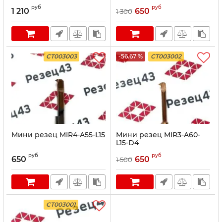
руб
руб
1 210
650
1 300
CT003003
-56.67 %
CT003002
Мини резец MIR4-A55-L15
Мини резец MIR3-A60-
L15-D4
руб
руб
650
650
1 500
CT003001