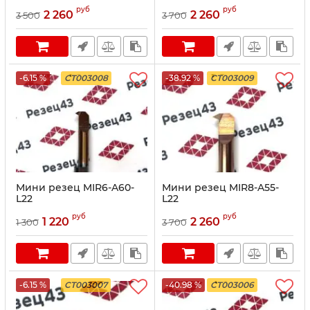
руб
руб
2 260
2 260
3 500
3 700
-6.15 %
CT003008
-38.92 %
CT003009
Мини резец MIR6-A60-
Мини резец MIR8-A55-
L22
L22
руб
руб
1 220
2 260
1 300
3 700
-6.15 %
CT003007
-40.98 %
CT003006