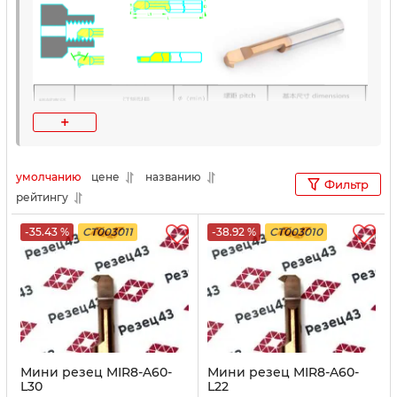
+
умолчанию
цене
названию
Фильтр
рейтингу
-35.43 %
CT003011
-38.92 %
CT003010
Мини резец MIR8-A60-
Мини резец MIR8-A60-
L30
L22