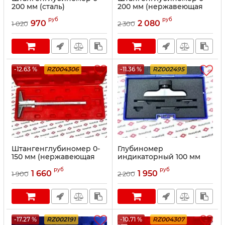
200 мм (сталь)
200 мм (нержавеющая
сталь)
руб
руб
970
2 080
1 020
2 300
-12.63 %
RZ004306
-11.36 %
RZ002495
Штангенглубиномер 0-
Глубиномер
150 мм (нержавеющая
индикаторный 100 мм
сталь)
руб
руб
1 660
1 950
1 900
2 200
-17.27 %
RZ002191
-10.71 %
RZ004307