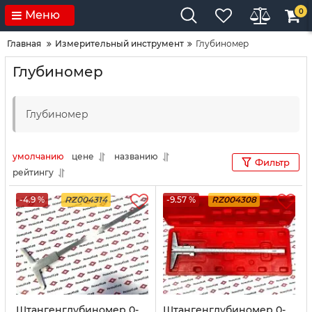
0
Меню
Главная
Измерительный инструмент
Глубиномер
Глубиномер
Глубиномер
умолчанию
цене
названию
Фильтр
рейтингу
-4.9 %
RZ004314
-9.57 %
RZ004308
Штангенглубиномер 0-
Штангенглубиномер 0-