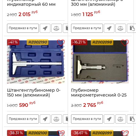
индикаторный 60 мм
300 мм (алюминий)
руб
руб
2 015
1 125
2 100
1 500
Предзаказ в пути
Предзаказ в пути
-41 %
RZ002190
-16.21 %
RZ002098
Штангенглубиномер 0-
Глубиномер
150 мм (алюминий)
микрометрический 0-25
мм
руб
руб
590
2 765
1 000
3 300
Предзаказ в пути
Предзаказ в пути
-38.31 %
RZ002100
-36.67 %
RZ002099