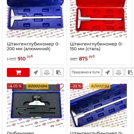
Штангенглубиномер 0-
Штангенглубиномер 0-
200 мм (алюминий)
150 мм (сталь)
руб
руб
910
875
1 100
980
Предзаказ в пути
-4.05 %
RZ002494
-25 %
RZ002192
Глубиномер
Штангенглубиномер 0-