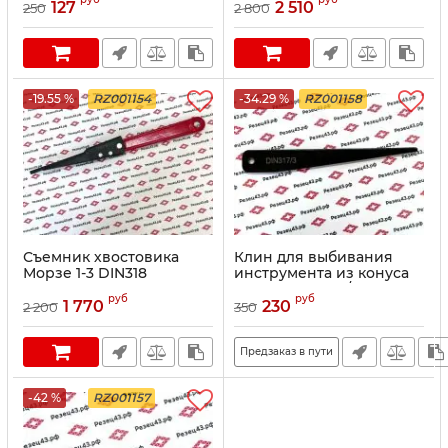
127
2 510
250
2 800
-19.55 %
RZ001154
-34.29 %
RZ001158
Съемник хвостовика
Клин для выбивания
Морзе 1-3 DIN318
инструмента из конуса
Морзе 3 DIN317/3
руб
руб
1 770
230
2 200
350
Предзаказ в пути
-42 %
RZ001157