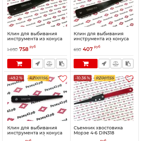
Клин для выбивания
Клин для выбивания
инструмента из конуса
инструмента из конуса
Морзе 5 и Морзе 6
Морзе 4 DIN317/4
руб
руб
DIN317/5-6
758
407
1 050
650
-49.2 %
RZ001156
-10.36 %
RZ001155
Клин для выбивания
Съемник хвостовика
инструмента из конуса
Морзе 4-6 DIN318
Морзе 0 DIN317/0
руб
руб