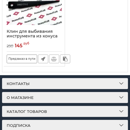
Клин для выбивания
инструмента из конуса
Морзе 1 и Морзе 2
руб
DIN317/1-2
145
250
Предзаказ в пути
КОНТАКТЫ
О МАГАЗИНЕ
КАТАЛОГ ТОВАРОВ
ПОДПИСКА