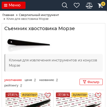
0
Меню
Главная
Сверлильный инструмент
Клин для хвостовика Морзе
Съемник хвостовика Морзе
Клинья для извлечения инструментов из конусов
Морзе
умолчанию
цене
названию
Фильтр
рейтингу
-27.81 %
RZ001160
-37.38 %
RZ001159