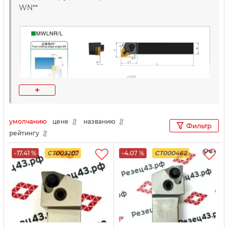
WN**
+
умолчанию
цене
названию
Фильтр
рейтингу
-17.41 %
CT003202
-4.07 %
CT000462