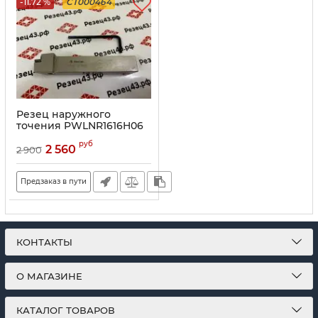
-11.72 %
CT000464
Резец наружного
точения PWLNR1616H06
руб
2 560
2 900
Предзаказ в пути
КОНТАКТЫ
О МАГАЗИНЕ
КАТАЛОГ ТОВАРОВ