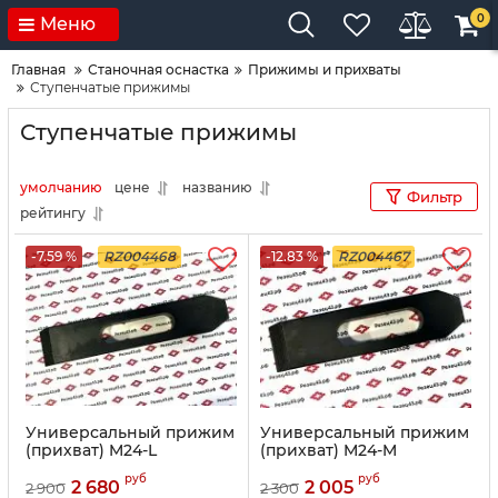
0
Меню
Главная
Станочная оснастка
Прижимы и прихваты
Ступенчатые прижимы
Ступенчатые прижимы
умолчанию
цене
названию
Фильтр
рейтингу
-7.59 %
RZ004468
-12.83 %
RZ004467
Универсальный прижим
Универсальный прижим
(прихват) M24-L
(прихват) M24-M
руб
руб
2 680
2 005
2 900
2 300