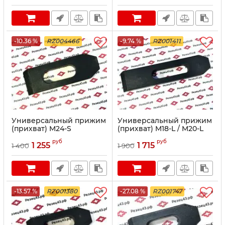
-10.36 %
RZ004466
-9.74 %
RZ001411
Универсальный прижим
Универсальный прижим
(прихват) M24-S
(прихват) M18-L / M20-L
руб
руб
1 255
1 715
1 400
1 900
-13.57 %
RZ001380
-27.08 %
RZ001747