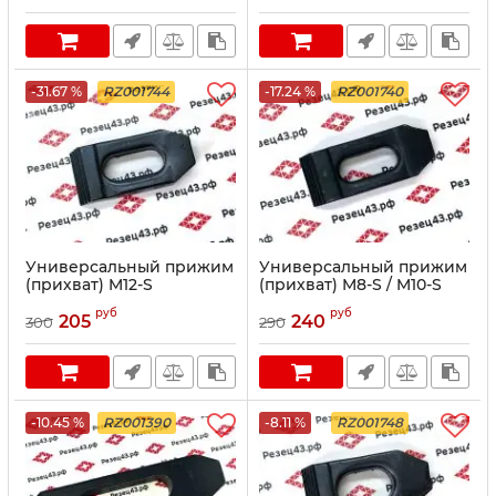
-31.67 %
RZ001744
-17.24 %
RZ001740
Универсальный прижим
Универсальный прижим
(прихват) M12-S
(прихват) M8-S / M10-S
руб
руб
205
240
300
290
-10.45 %
RZ001390
-8.11 %
RZ001748