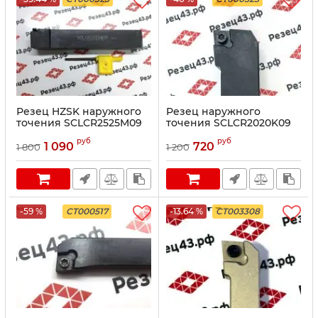
Резец HZSK наружного
Резец наружного
точения SCLCR2525M09
точения SCLCR2020K09
руб
руб
1 090
720
1 800
1 200
-59 %
CT000517
-13.64 %
CT003308