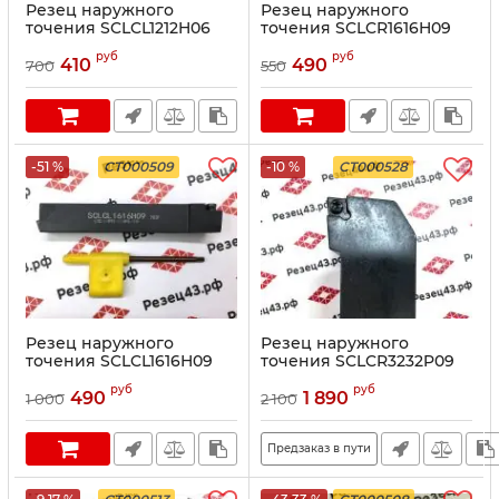
Резец наружного
Резец наружного
точения SCLCL1212H06
точения SCLCR1616H09
руб
руб
410
490
700
550
-51 %
CT000509
-10 %
CT000528
Резец наружного
Резец наружного
точения SCLCL1616H09
точения SCLCR3232P09
(HZSK)
руб
руб
490
1 890
1 000
2 100
Предзаказ в пути