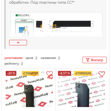
обработки. Под пластины типа СC**
+
умолчанию
цене
названию
Фильтр
рейтингу
-20 %
CT000521
-8.57 %
CT000529