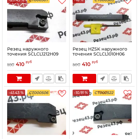
Резец наружного
Резец HZSK наружного
точения SCLCL1212H09
точения SCLCL1010H06
руб
руб
410
410
550
500
-41.43 %
CT000506
-10.91 %
CT000522