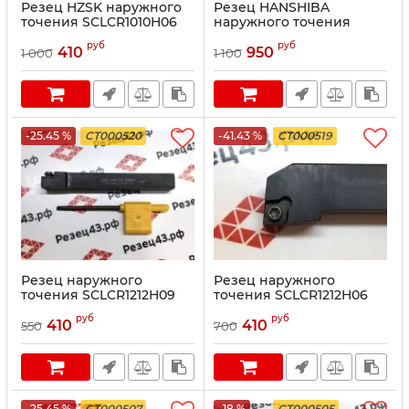
Резец HZSK наружного
Резец HANSHIBA
точения SCLCR1010H06
наружного точения
SCLCR1212H09
руб
руб
410
950
1 000
1 100
-25.45 %
CT000520
-41.43 %
CT000519
Резец наружного
Резец наружного
точения SCLCR1212H09
точения SCLCR1212H06
руб
руб
410
410
550
700
-25.45 %
CT000507
-18 %
CT000505