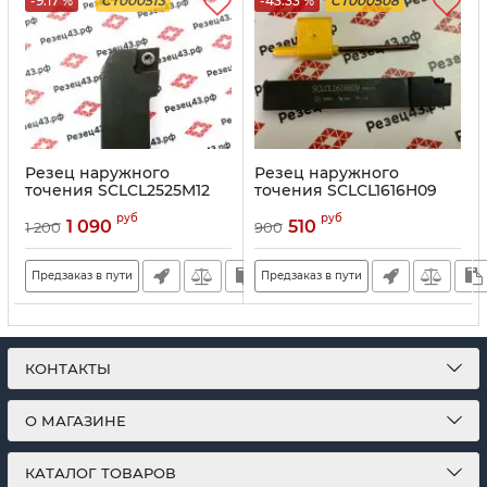
-9.17 %
CT000513
-43.33 %
CT000508
Резец наружного
Резец наружного
точения SCLCL2525M12
точения SCLCL1616H09
(Ocut)
руб
руб
1 090
510
1 200
900
Предзаказ в пути
Предзаказ в пути
КОНТАКТЫ
О МАГАЗИНЕ
КАТАЛОГ ТОВАРОВ