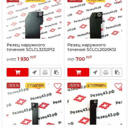
Резец наружного
Резец наружного
точения SCLCL3232P12
точения SCLCL2020K12
руб
руб
1 930
700
2 100
750
-11.11 %
CT000515
-11.11 %
CT000504