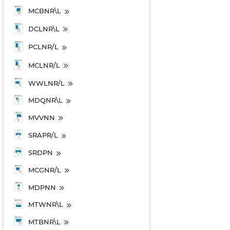
MCBNR\L
DCLNR\L
PCLNR/L
MCLNR/L
WWLNR/L
MDQNR\L
MVVNN
SRAPR/L
SRDPN
MCGNR/L
MDPNN
MTWNR\L
MTBNR\L