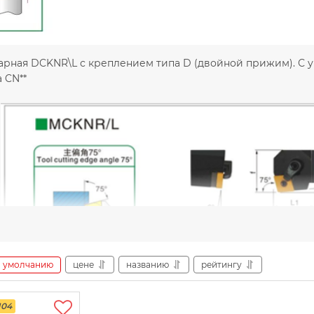
рная DCKNR\L с креплением типа D (двойной прижим). С уг
 CN**
умолчанию
цене
названию
рейтингу
104