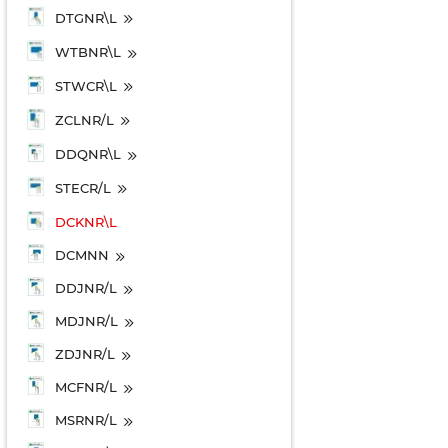
DTGNR\L
WTBNR\L
STWCR\L
ZCLNR/L
DDQNR\L
STECR/L
DCKNR\L
DCMNN
DDJNR/L
MDJNR/L
ZDJNR/L
MCFNR/L
MSRNR/L