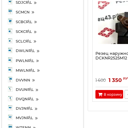
SDJCR\L
SCMCN
SCBCR\L
SCKCR\L
SCLCR\L
DWLNR\L
Резец наружно
DCKNR2525M12
PWLNR\L
MWLNR\L
ру
1 350
DVVNN
1 600
DVUNR\L
В корзину
DVQNR\L
DVJNR\L
MVJNR\L
WTENN