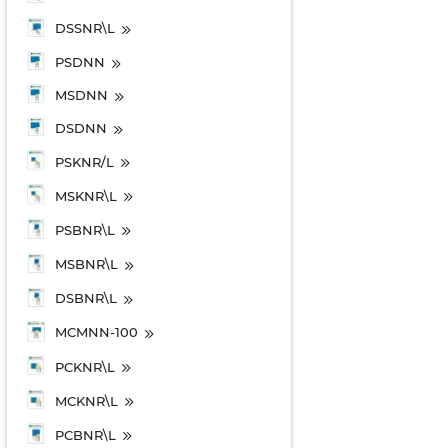
DSSNR\L
PSDNN
MSDNN
DSDNN
PSKNR/L
MSKNR\L
PSBNR\L
MSBNR\L
DSBNR\L
MCMNN-100
PCKNR\L
MCKNR\L
PCBNR\L