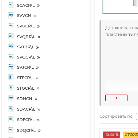
SCACR/L
SVVCN
SVUCR\L
Державка тока
пластины типа
SVQBR\L
SVJBR\L
SVQCR\L
SVJCR\L
STFCR\L
STGCR\L
+
SDNCN
SDACR\L
Сортировать по:
SDFCR\L
SDQCR\L
-15.63 %
CT000