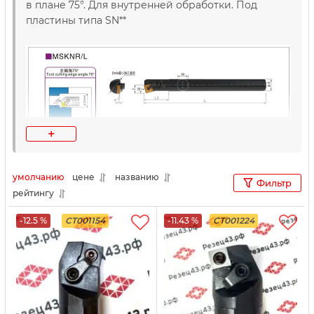
в плане 75°. Для внутренней обработки. Под
пластины типа SN**
+
умолчанию
цене
названию
Фильтр
рейтингу
-12.5 %
CT001154
-11.43 %
CT001224