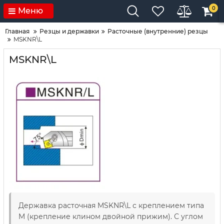
0
Меню
Главная
Резцы и державки
Расточные (внутренние) резцы
MSKNR\L
MSKNR\L
Державка расточная MSKNR\L с креплением типа
M (крепление клином двойной прижим). С углом