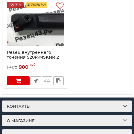
-35.71 %
CT001067
Резец внутреннего
точения S20R-MSKNR12
руб
900
1 400
КОНТАКТЫ
О МАГАЗИНЕ