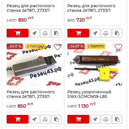
Резец для расточного
Резец для расточного
станка 2е78П, 2733П
станка 2е78П, 2733П
расточной, ВК3М
подрезной короткий,
руб
руб
ВК8
850
720
1 000
800
-29.17 %
CT001293
-24.67 %
CT001310
Резец для расточного
Резец укороченный
станка 2е78П, 2733П
S16X-SCMCN09-L85
подрезной, ВК8
руб
руб
850
1 130
1 200
1 500