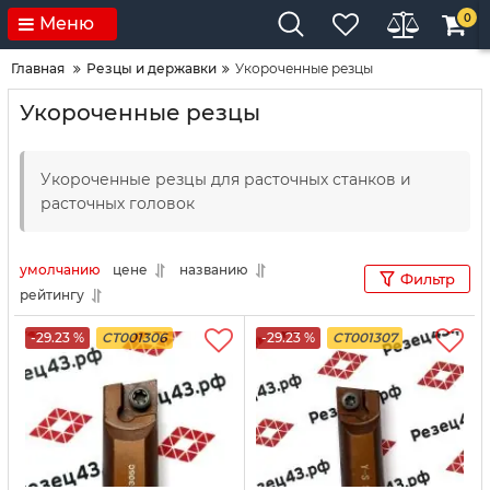
0
Меню
Главная
Резцы и державки
Укороченные резцы
Укороченные резцы
Укороченные резцы для расточных станков и
расточных головок
умолчанию
цене
названию
Фильтр
рейтингу
-29.23 %
CT001306
-29.23 %
CT001307