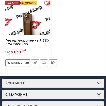
-24.55 %
CT001297
Резец укороченный S10-
SCACR06-L75
руб
830
1 100
Предзаказ в пути
КОНТАКТЫ
О МАГАЗИНЕ
КАТАЛОГ ТОВАРОВ