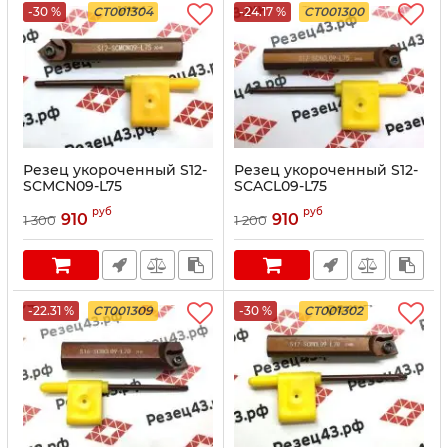
-30 %
CT001304
-24.17 %
CT001300
Резец укороченный S12-
Резец укороченный S12-
SCMCN09-L75
SCACL09-L75
руб
руб
910
910
1 300
1 200
-22.31 %
CT001309
-30 %
CT001302