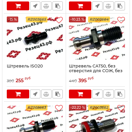
-15 %
RZ003665
-10.23 %
RZ003664
Штревель ISO20
Штревель CAT50, без
отверстия для СОЖ, без
уплотнительного кольца
руб
руб
255
395
300
440
RZ003663
-22.22 %
RZ003662