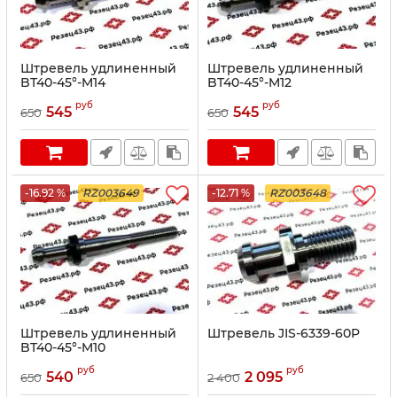
Штревель удлиненный
Штревель удлиненный
BT40-45°-M14
BT40-45°-M12
руб
руб
545
545
650
650
-16.92 %
RZ003649
-12.71 %
RZ003648
Штревель удлиненный
Штревель JIS-6339-60P
BT40-45°-M10
руб
руб
540
2 095
650
2 400