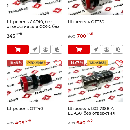
Штревель CAT40, без
Штревель OTT50
отверстия для СОЖ, без
уплотнительного кольца
руб
руб
245
700
900
-16.49 %
RZ003661
-14.67 %
RZ003659
Штревель OTT40
Штревель ISO 7388-A
LDA50, без отверстия
для СОЖ, без
руб
руб
уплотнительного кольца.
405
640
485
750