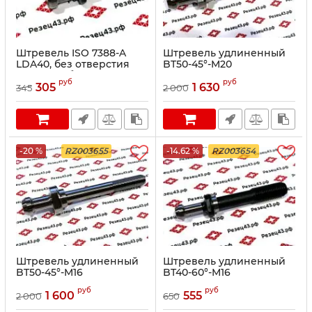
Штревель ISO 7388-A
Штревель удлиненный
LDA40, без отверстия
BT50-45°-M20
для СОЖ, без
руб
руб
уплотнительного кольца
305
1 630
345
2 000
-20 %
RZ003655
-14.62 %
RZ003654
Штревель удлиненный
Штревель удлиненный
BT50-45°-M16
BT40-60°-M16
руб
руб
1 600
555
2 000
650