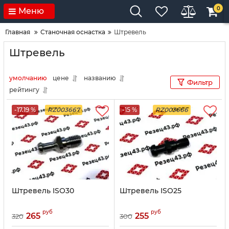
0
Меню
Главная
Станочная оснастка
Штревель
Штревель
умолчанию
цене
названию
Фильтр
рейтингу
-17.19 %
RZ003667
-15 %
RZ003666
Штревель ISO30
Штревель ISO25
руб
руб
265
255
320
300