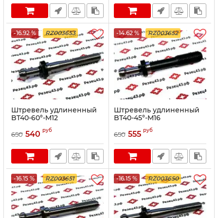
-16.92 %
RZ003653
-14.62 %
RZ003652
Штревель удлиненный
Штревель удлиненный
BT40-60°-M12
BT40-45°-M16
руб
руб
540
555
650
650
-16.15 %
RZ003651
-16.15 %
RZ003650