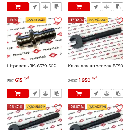
-18 %
RZ003647
-17.02 %
RZ001600
Штревель JIS-6339-50P
Ключ для штревеля BT50
руб
руб
615
1 950
750
2 350
-26.47 %
RZ001599
-26.67 %
RZ001598