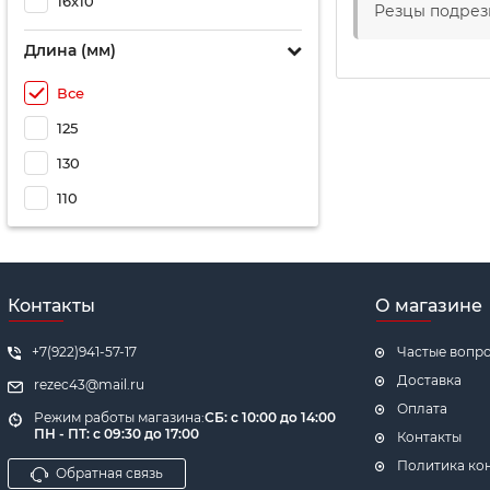
16х10
Резцы подрез
Длина (мм)
Все
125
130
110
Контакты
О магазине
+7(922)941-57-17
Частые вопр
Доставка
rezec43@mail.ru
Оплата
Режим работы магазина:
СБ: с 10:00 до 14:00
ПН - ПТ: с 09:30 до 17:00
Контакты
Политика ко
Обратная связь