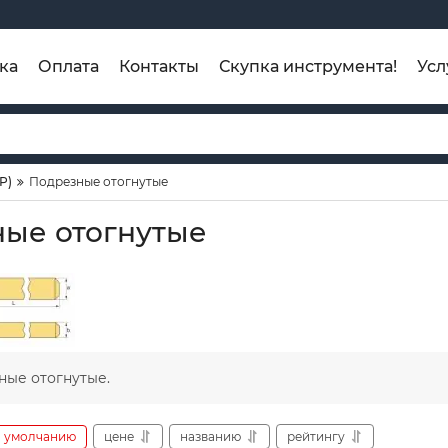
ка
Оплата
Контакты
Скупка инструмента!
Усл
Р)
Подрезные отогнутые
ые отогнутые
ные отогнутые.
умолчанию
цене
названию
рейтингу