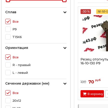
-30 %
16-10-
Сплав
Все
Р9
Т15К6
Ориентация
Все
Резец отогнут
16-10-130 Р9
R - правый
L - левый
руб
70
100
Сечение державки (мм)
Все
В корзину
20х12