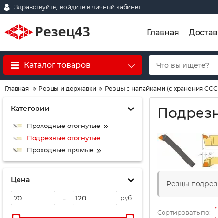
Здравствуйте,
войдите в личный кабинет
Главная
Достав
Каталог товаров
Главная
Резцы и державки
Резцы с напайками (с хранения ССС
Категории
Подрезн
Проходные отогнутые
Подрезные отогнутые
Проходные прямые
Цена
Резцы подрез
-
руб
Сортировать по: