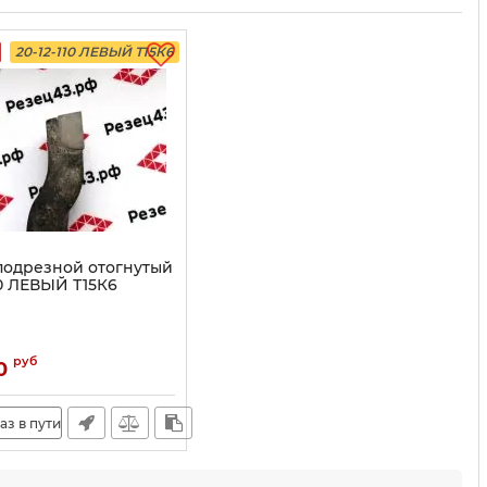
20-12-110 ЛЕВЫЙ Т15К6
подрезной отогнутый
10 ЛЕВЫЙ Т15К6
руб
0
аз в пути