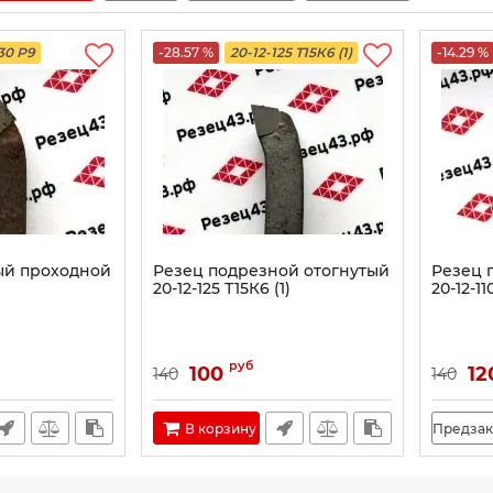
130 Р9
-28.57 %
20-12-125 Т15К6 (1)
-14.29 %
ый проходной
Резец подрезной отогнутый
Резец 
20-12-125 Т15К6 (1)
20-12-1
руб
100
12
140
140
В корзину
Предзак