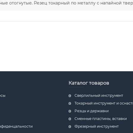
ные отогнутые. Резец токарный по металлу с напайной тве
Каталог товаров
осы
Сверлильный инструмент
Токарный инструмент и оснаст
Резцы и державки
Cменные пластины, вставки
нфиденцальности
Фрезерный инструмент