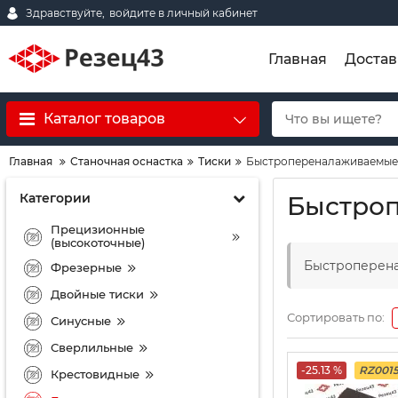
Здравствуйте,
войдите в личный кабинет
Главная
Достав
Каталог товаров
Главная
Станочная оснастка
Тиски
Быстропереналаживаемые
Категории
Быстро
Прецизионные
(высокоточные)
Быстроперен
Фрезерные
Двойные тиски
Сортировать по:
Синусные
Сверлильные
-25.13 %
RZ001
Крестовидные