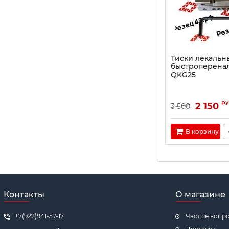
Тиски лекальн
быстроперена
QKG25
ру
2 150
3 500
В корзину
Контакты
О магазине
+7(922)941-57-17
Частые вопр