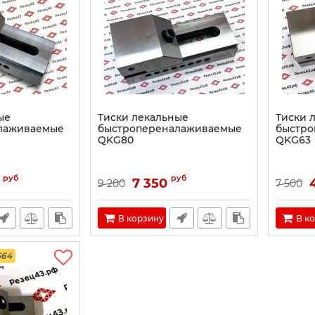
ые
Тиски лекальные
Тиски 
лаживаемые
быстропереналаживаемые
быстро
QKG80
QKG63
руб
руб
7 350
9 200
7 500
В корзину
В к
564