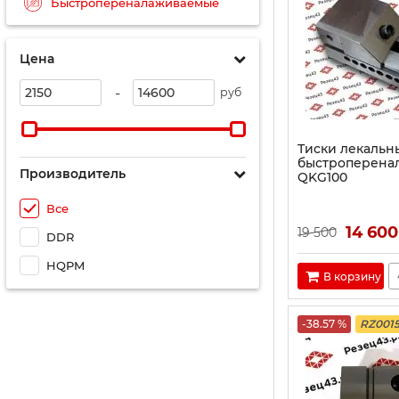
Быстропереналаживаемые
Цена
-
руб
Тиски лекальн
быстроперена
Производитель
QKG100
Все
14 600
19 500
DDR
HQPM
В корзину
-38.57 %
RZ001