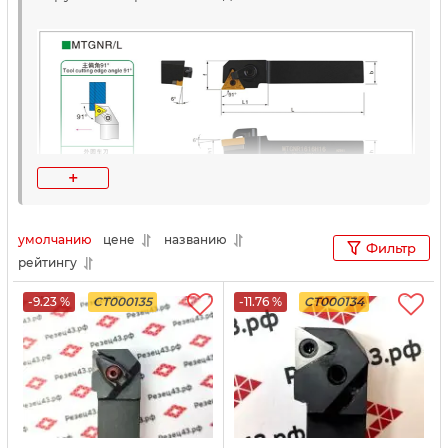
+
умолчанию
цене
названию
Фильтр
рейтингу
-9.23 %
CT000135
-11.76 %
CT000134