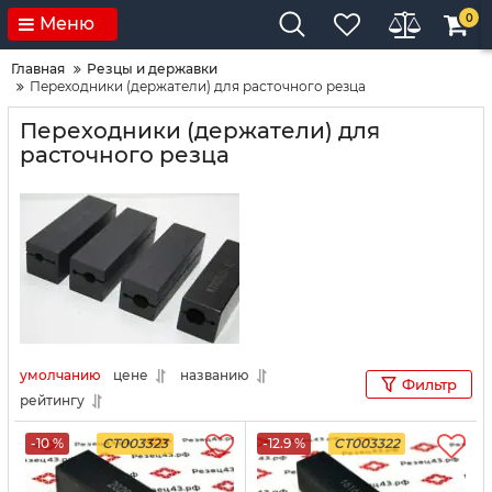
0
Меню
Главная
Резцы и державки
Переходники (держатели) для расточного резца
Переходники (держатели) для
расточного резца
умолчанию
цене
названию
Фильтр
рейтингу
-10 %
CT003323
-12.9 %
CT003322