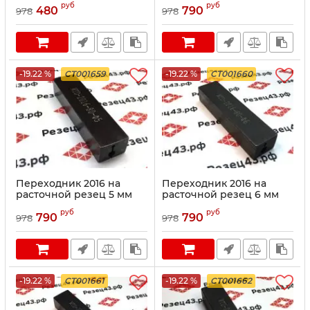
руб
руб
480
790
978
978
-19.22 %
CT001659
-19.22 %
CT001660
Переходник 2016 на
Переходник 2016 на
расточной резец 5 мм
расточной резец 6 мм
руб
руб
790
790
978
978
-19.22 %
CT001661
-19.22 %
CT001662