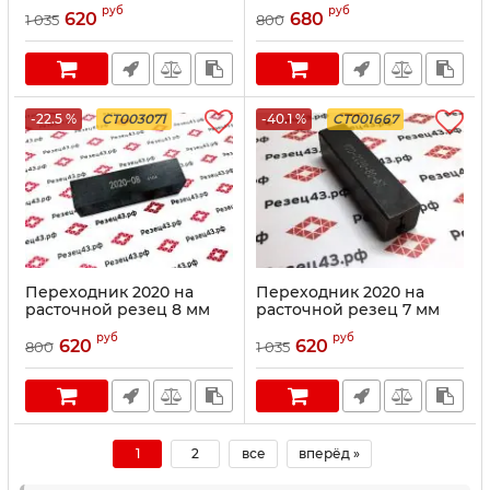
(круглое отверстие)
руб
руб
620
680
1 035
800
-22.5 %
CT003071
-40.1 %
CT001667
Переходник 2020 на
Переходник 2020 на
расточной резец 8 мм
расточной резец 7 мм
руб
руб
620
620
800
1 035
1
2
все
вперёд »