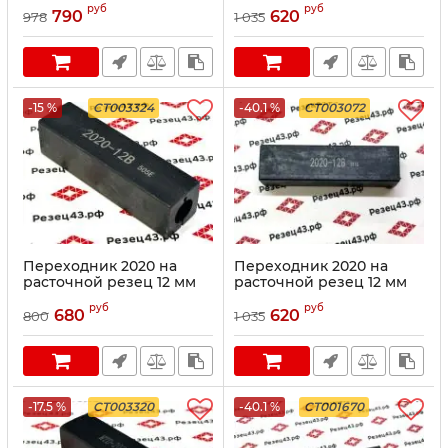
руб
руб
790
620
978
1 035
-15 %
CT003324
-40.1 %
CT003072
Переходник 2020 на
Переходник 2020 на
расточной резец 12 мм
расточной резец 12 мм
(круглое отверстие)
(круглое отверстие)
руб
руб
680
620
800
1 035
-17.5 %
CT003320
-40.1 %
CT001670