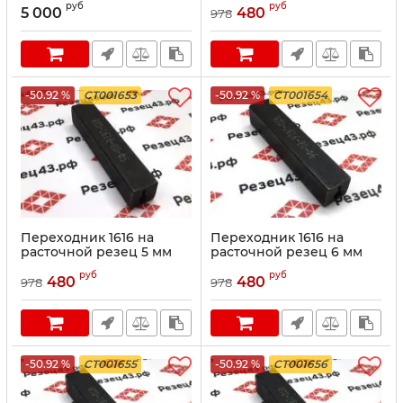
руб
руб
5 000
480
978
-50.92 %
CT001653
-50.92 %
CT001654
Переходник 1616 на
Переходник 1616 на
расточной резец 5 мм
расточной резец 6 мм
руб
руб
480
480
978
978
-50.92 %
CT001655
-50.92 %
CT001656