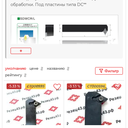
обработки. Под пластины типа DC**
+
умолчанию
цене
названию
Фильтр
рейтингу
-5.33 %
CT000595
-3.33 %
CT000596