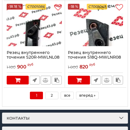
-18.18 %
CT001086
-18 %
CT001043
Резец внутреннего
Резец внутреннего
точения S20R-MWLNL08
точения S18Q-MWLNR08
руб
руб
900
820
1 100
1 000
1
2
все
вперёд »
КОНТАКТЫ