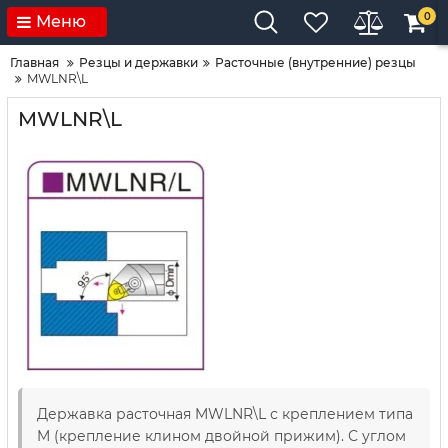
0
Меню
Главная
Резцы и державки
Расточные (внутренние) резцы
MWLNR\L
MWLNR\L
Державка расточная MWLNR\L с креплением типа
M (крепление клином двойной прижим). С углом