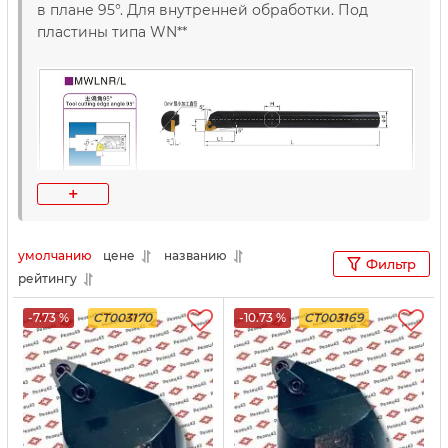
в плане 95°. Для внутренней обработки. Под
пластины типа WN**
+
умолчанию
цене
названию
Фильтр
рейтингу
-7.73 %
CT003170
-10.73 %
CT003169