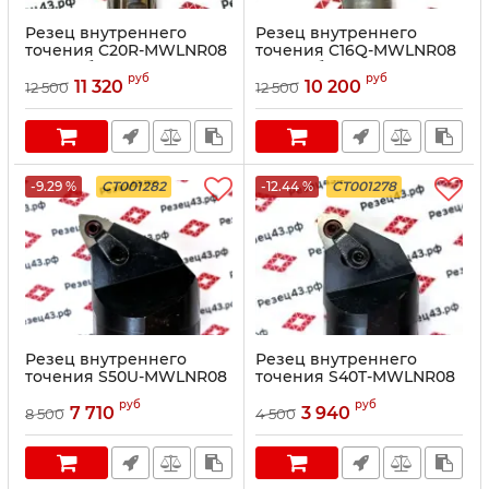
Резец внутреннего
Резец внутреннего
точения C20R-MWLNR08
точения C16Q-MWLNR08
антивибрационный
антивибрационный
руб
руб
11 320
10 200
12 500
12 500
-9.29 %
CT001282
-12.44 %
CT001278
Резец внутреннего
Резец внутреннего
точения S50U-MWLNR08
точения S40T-MWLNR08
руб
руб
7 710
3 940
8 500
4 500