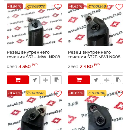
-11.84 %
CT003070
-11.43 %
CT001248
Резец внутреннего
Резец внутреннего
точения S32U-MWLNR08
точения S32T-MWLNR08
руб
руб
3 350
2 480
3 800
2 800
-11.43 %
CT001246
-10.63 %
CT001180