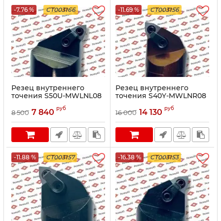
-7.76 %
CT003166
-11.69 %
CT003156
Резец внутреннего
Резец внутреннего
точения S50U-MWLNL08
точения S40Y-MWLNR08
руб
руб
7 840
14 130
8 500
16 000
-11.88 %
CT003157
-16.38 %
CT003153