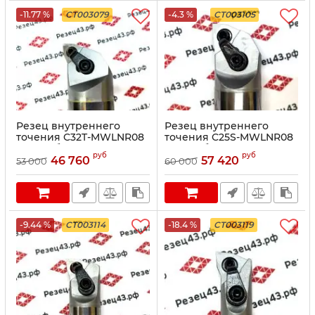
-11.77 %
CT003079
-4.3 %
CT003105
Резец внутреннего
Резец внутреннего
точения C32T-MWLNR08
точения C25S-MWLNR08
антивибрационный
антивибрационный
руб
руб
46 760
57 420
53 000
60 000
-9.44 %
CT003114
-18.4 %
CT003119