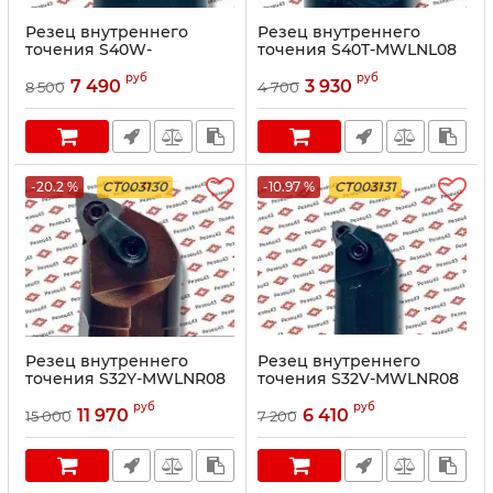
Резец внутреннего
Резец внутреннего
точения S40W-
точения S40T-MWLNL08
MWLNR08
руб
руб
7 490
3 930
8 500
4 700
-20.2 %
CT003130
-10.97 %
CT003131
Резец внутреннего
Резец внутреннего
точения S32Y-MWLNR08
точения S32V-MWLNR08
руб
руб
11 970
6 410
15 000
7 200