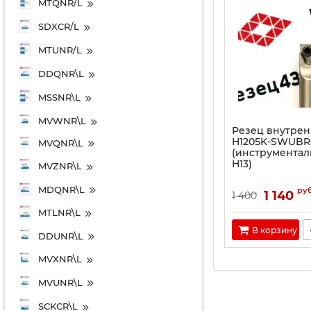
MTQNR/L
SDXCR/L
MTUNR/L
DDQNR\L
MSSNR\L
MVWNR\L
Резец внутрен
H1205K-SWUBR
MVQNR\L
(инструментал
H13)
MVZNR\L
MDQNR\L
ру
1 140
1 400
MTLNR\L
В корзину
DDUNR\L
MVXNR\L
MVUNR\L
SCKCR\L