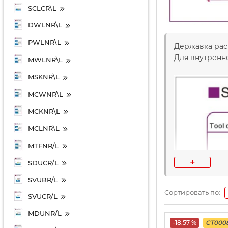
SCLCR\L
DWLNR\L
PWLNR\L
Державка раст
Для внутренн
MWLNR\L
MSKNR\L
MCWNR\L
MCKNR\L
MCLNR\L
MTFNR/L
+
SDUCR/L
SVUBR/L
Сортировать по:
SVUCR/L
MDUNR/L
-18.57 %
CT000