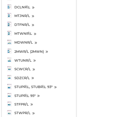
DCLNR\L
MTJNR/L
DTFNR/L
MTWNR\L
MDWNR/L
2MWR/L (2MWN)
WTUNR/L
SCWCR/L
SDZCR/L
STUPR\L, STUBR\L 93°
STUPR\L 95°
STFPR/L
STWPR/L