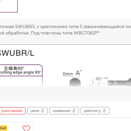
очная SWUBR/L с креплением типа S (ввинчивающийся тип (
ей обработки. Под пластины типа WBGT0601**
умолчанию
цене
названию
рейтингу
848