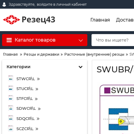
Здравствуйте,
войдите в личный кабинет
Главная
Достав
Каталог товаров
Главная
Резцы и державки
Расточные (внутренние) резцы
S
Категории
SWUBR/
STWCR\L
STUCR\L
STFCR\L
SDWCR\L
SDQCR\L
SCZCR\L