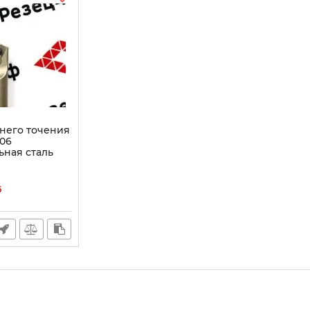
него точения
06
ьная сталь
б