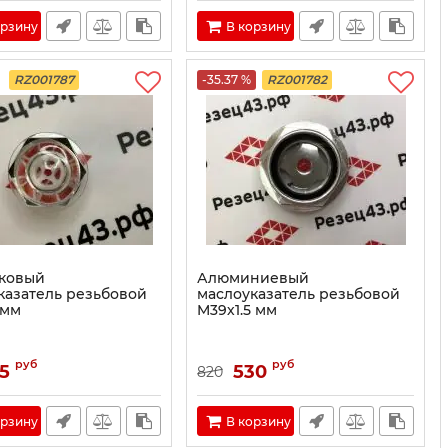
орзину
В корзину
RZ001787
-35.37 %
RZ001782
ковый
Алюминиевый
казатель резьбовой
маслоуказатель резьбовой
 мм
M39х1.5 мм
руб
руб
5
530
820
орзину
В корзину