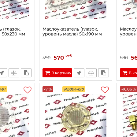
 (глазок,
Маслоуказатель (глазок,
Маслоук
) 50х230 мм
уровень масла) 50х190 мм
уровен
руб
570
5
590
580
В корзину
В к
491
-7 %
RZ004490
-16.06 %