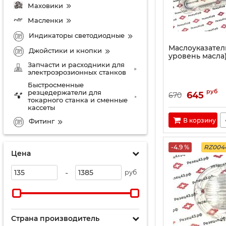
Маховики
Масленки
Индикаторы светодиодные
Маслоуказатель
Джойстики и кнопки
уровень масла
Запчасти и расходники для
электроэрозионных станков
Быстросменные
руб
резцедержатели для
645
670
токарного станка и сменные
кассеты
В корзину
Фитинг
-4.9 %
RZ004
Цена
-
руб
Страна производитель