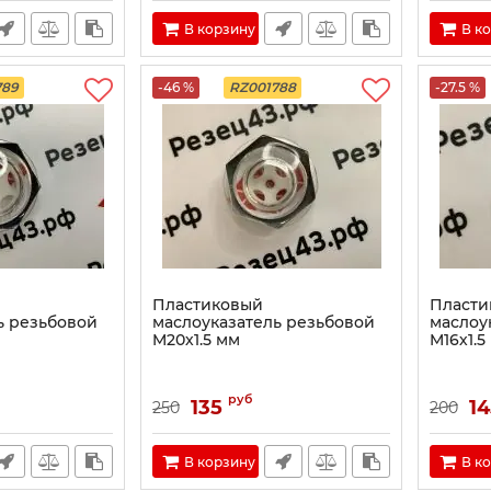
В корзину
В к
789
-46 %
RZ001788
-27.5 %
Пластиковый
Пласти
ь резьбовой
маслоуказатель резьбовой
маслоу
M20х1.5 мм
M16х1.5
руб
135
14
250
200
В корзину
В к