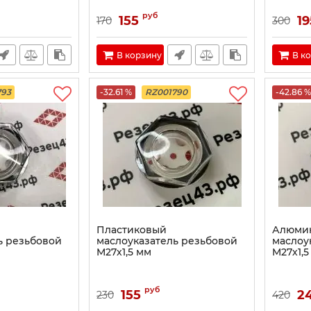
руб
155
19
170
300
В корзину
В к
793
-32.61 %
RZ001790
-42.86 %
Пластиковый
Алюми
ь резьбовой
маслоуказатель резьбовой
маслоу
M27х1,5 мм
M27х1,5
руб
155
2
230
420