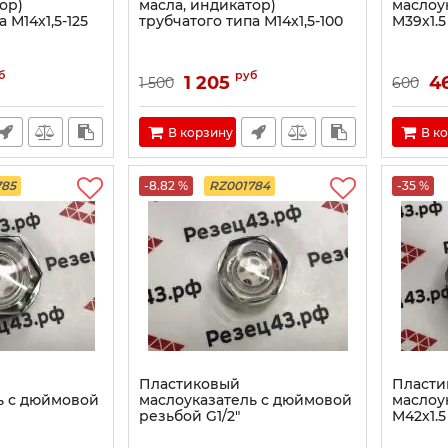
ор)
масла, индикатор)
маслоу
 М14х1,5-125
трубчатого типа М14х1,5-100
M39х1.
б
руб
1 205
4
1 500
600
В корзину
В к
785
-8.82 %
RZ001784
-35 %
Пластиковый
Пласти
ь с дюймовой
маслоуказатель с дюймовой
маслоу
резьбой G1/2"
M42х1.5