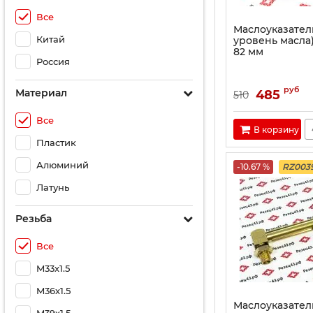
Все
Маслоуказатель
Китай
уровень масла
82 мм
Россия
руб
Материал
485
510
Все
В корзину
Пластик
Алюминий
-10.67 %
RZ003
Латунь
Резьба
Все
M33х1.5
M36х1.5
Маслоуказател
M39х1.5