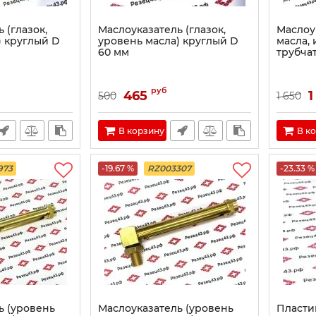
 (глазок,
Маслоуказатель (глазок,
Маслоу
) круглый D
уровень масла) круглый D
масла,
60 мм
трубчат
руб
465
1
500
1 650
В корзину
В к
973
-19.67 %
RZ003307
-23.33 %
ь (уровень
Маслоуказатель (уровень
Пласти