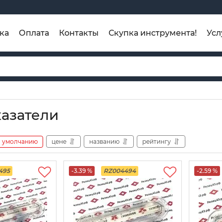
ка
Оплата
Контакты
Скупка инструмента!
Усл
азатели
умолчанию
цене
названию
рейтингу
495
-3.39 %
RZ004494
-2.59 %