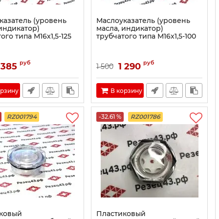
казатель (уровень
Маслоуказатель (уровень
 индикатор)
масла, индикатор)
ого типа М16х1,5-125
трубчатого типа М16х1,5-100
руб
руб
 385
1 290
1 500
орзину
В корзину
RZ001794
-32.61 %
RZ001786
ковый
Пластиковый