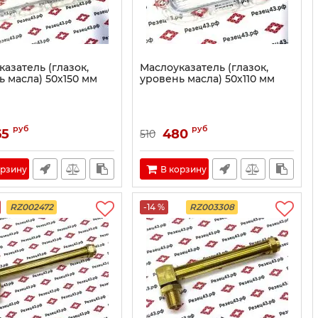
азатель (глазок,
Маслоуказатель (глазок,
ь масла) 50х150 мм
уровень масла) 50х110 мм
руб
руб
65
480
510
орзину
В корзину
RZ002472
-14 %
RZ003308