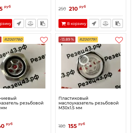
руб
руб
5
210
250
орзину
В корзину
RZ001780
-13.89 %
RZ001791
ниевый
Пластиковый
казатель резьбовой
маслоуказатель резьбовой
 мм
M30х1.5 мм
руб
руб
40
155
180