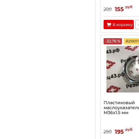
руб
155
200
В корзину
-32.76 %
RZ001
Пластиковый
маслоуказател
M36х1.5 мм
руб
195
290