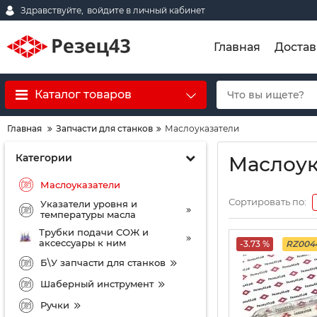
Здравствуйте,
войдите в личный кабинет
Главная
Достав
Каталог товаров
Главная
Запчасти для станков
Маслоуказатели
Категории
Маслоук
Маслоуказатели
Сортировать по:
Указатели уровня и
температуры масла
Трубки подачи СОЖ и
аксессуары к ним
-3.73 %
RZ004
Б\У запчасти для станков
Шаберный инструмент
Ручки