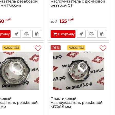
казатель резьбовой
маслоуказатель с дюймовой
5 мм Россия
резьбой G1"
руб
руб
60
155
230
орзину
В корзину
RZ001795
-16 %
RZ001792
ковый
Пластиковый
казатель резьбовой
маслоуказатель резьбовой
 мм
M33х1.5 мм