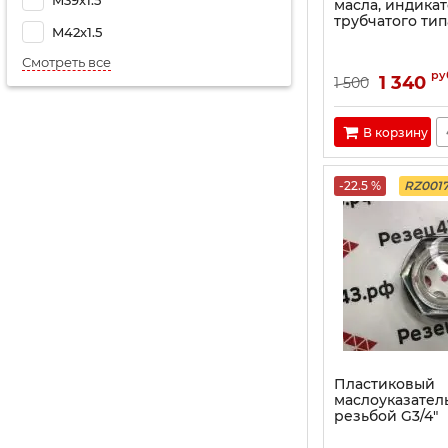
масла, индикат
трубчатого типа
M42х1.5
Смотреть все
ру
1 340
1 500
В корзину
-22.5 %
RZ001
Пластиковый
маслоуказател
резьбой G3/4"