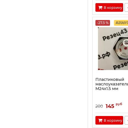
В корзину
-27.5 %
RZ001
Пластиковый
маслоуказател
M24х1.5 мм
руб
145
200
В корзину