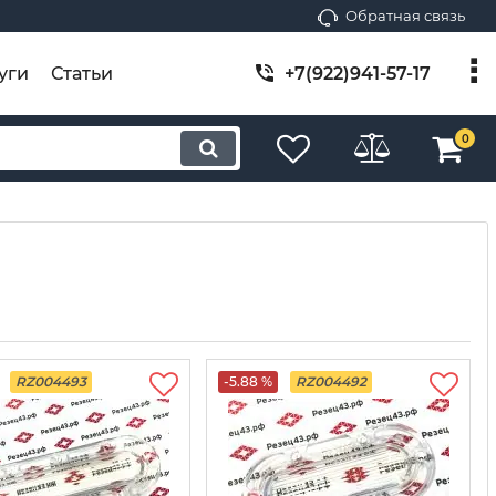
Обратная связь
уги
Статьи
+7(922)941-57-17
0
RZ004493
-5.88 %
RZ004492