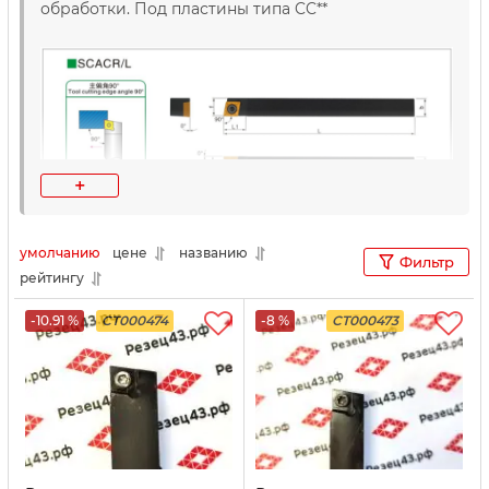
обработки. Под пластины типа CC**
+
умолчанию
цене
названию
Фильтр
рейтингу
-10.91 %
CT000474
-8 %
CT000473