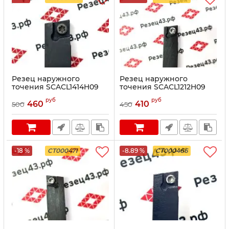
Резец наружного
Резец наружного
точения SCACL1414H09
точения SCACL1212H09
руб
руб
460
410
500
450
-18 %
CT000471
-8.89 %
CT000466