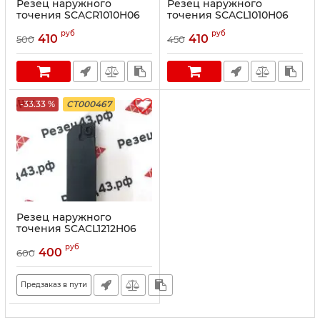
Резец наружного
Резец наружного
точения SCACR1010H06
точения SCACL1010H06
руб
руб
410
410
500
450
-33.33 %
CT000467
Резец наружного
точения SCACL1212H06
руб
400
600
Предзаказ в пути