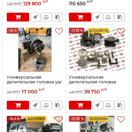
руб
руб
делением F11160 (УДГ
делением F11125 (УДГ
129 800
110 650
130 000
Д-320)
Д-250)
-15 %
-17.19 %
RZ002578
Универсальная
Универсальная
делительная головка удг
делительная головка
160
BS0-125 для фрезерного
руб
руб
или pacточного станкa
17 000
39 750
20 000
48 000
-16.3 %
RZ001583
-21.92 %
RZ001584