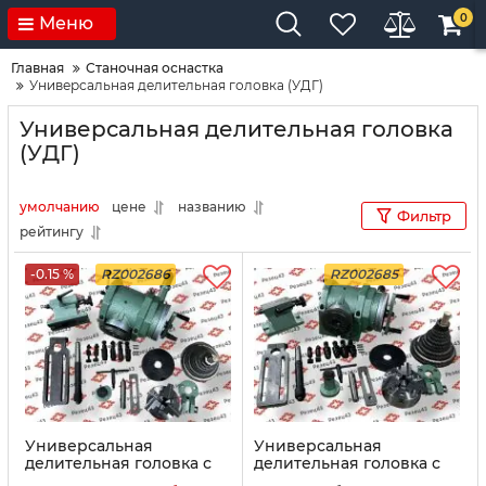
0
Меню
Главная
Станочная оснастка
Универсальная делительная головка (УДГ)
Универсальная делительная головка
(УДГ)
умолчанию
цене
названию
Фильтр
рейтингу
-0.15 %
RZ002686
RZ002685
Универсальная
Универсальная
делительная головка с
делительная головка с
дифференциальным
дифференциальным