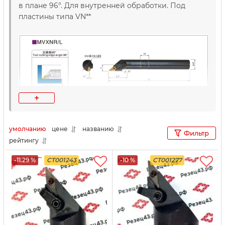
в плане 96°. Для внутренней обработки. Под
пластины типа VN**
+
умолчанию
цене
названию
Фильтр
рейтингу
-11.29 %
CT001243
-10 %
CT001277