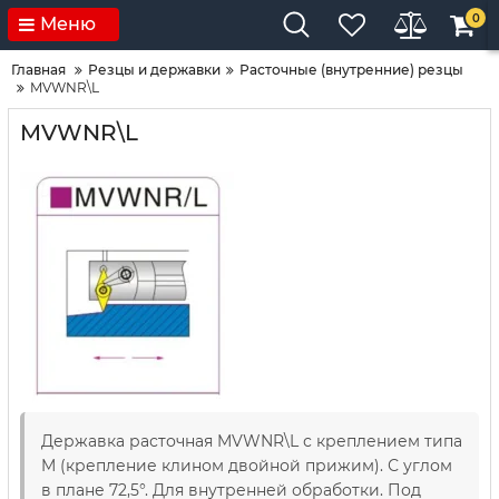
0
Меню
Главная
Резцы и державки
Расточные (внутренние) резцы
MVWNR\L
MVWNR\L
Державка расточная MVWNR\L с креплением типа
M (крепление клином двойной прижим). С углом
в плане 72,5°. Для внутренней обработки. Под