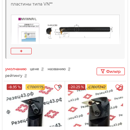
пластины типа VN**
+
умолчанию
цене
названию
Фильтр
рейтингу
-8.95 %
CT001175
-20.25 %
CT001242