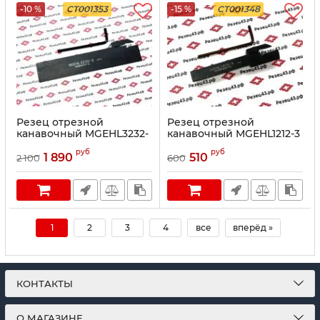
-10 %
CT001353
-15 %
CT001348
Резец отрезной
Резец отрезной
канавочный MGEHL3232-
канавочный MGEHL1212-3
3
руб
руб
1 890
510
2 100
600
1
2
3
4
все
вперёд »
КОНТАКТЫ
О МАГАЗИНЕ