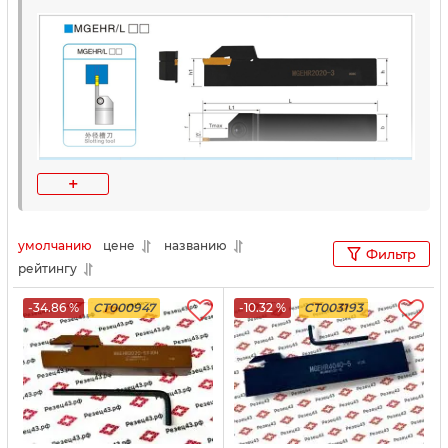
+
умолчанию
цене
названию
Фильтр
рейтингу
-34.86 %
CT000947
-10.32 %
CT003193