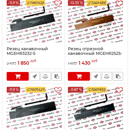
-11.9 %
CT001418
-13.33 %
CT001428
Резец канавочный
Резец отрезной
MGEHR3232-5
канавочный MGEHR2525-
8T28H
руб
руб
1 850
1 430
2 100
1 650
-11.9 %
CT001427
-11.67 %
CT001425