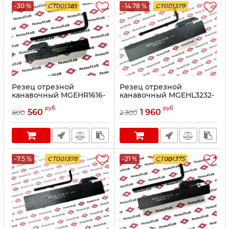
-30 %
CT001381
-14.78 %
CT001379
Резец отрезной
Резец отрезной
канавочный MGEHR1616-
канавочный MGEHL3232-
4
4T30
руб
руб
560
1 960
800
2 300
-7.5 %
CT001378
-21 %
CT001375