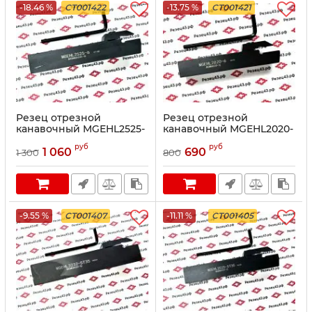
-18.46 %
CT001422
-13.75 %
CT001421
Резец отрезной
Резец отрезной
канавочный MGEHL2525-
канавочный MGEHL2020-
6
6
руб
руб
1 060
690
1 300
800
-9.55 %
CT001407
-11.11 %
CT001405