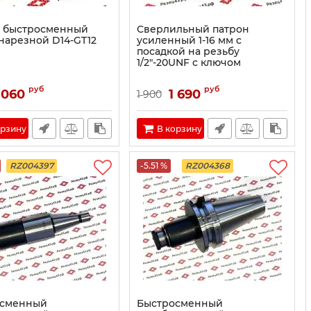
 быстросменный
Сверлильный патрон
нарезной D14-GT12
усиленный 1-16 мм c
посадкой на резьбу
1/2"-20UNF с ключом
руб
руб
 060
1 690
1 900
орзину
В корзину
RZ004397
-5.51 %
RZ004368
осменный
Быстросменный