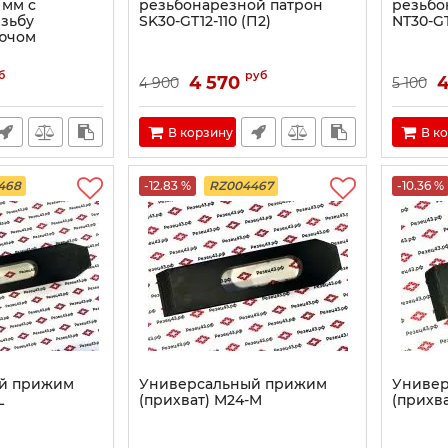
 мм c
резьбонарезной патрон
резьбо
езьбу
SK30-GT12-110 (П2)
NT30-GT
лючом
б
руб
4 570
4
4 900
5 100
В корзину
В к
468
-12.83 %
RZ004467
-10.36 %
й прижим
Универсальный прижим
Униве
L
(прихват) M24-M
(прихва