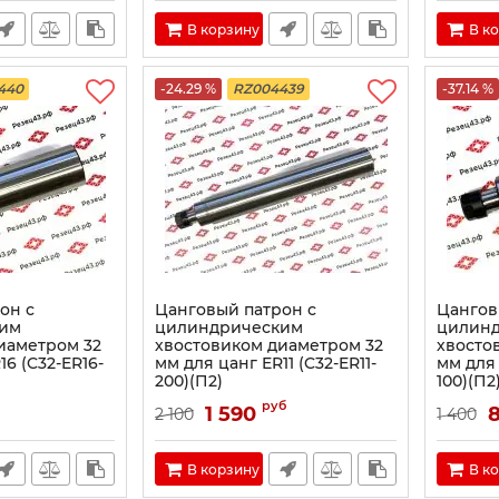
В корзину
В к
440
-24.29 %
RZ004439
-37.14 %
он с
Цанговый патрон с
Цангов
им
цилиндрическим
цилин
иаметром 32
хвостовиком диаметром 32
хвосто
16 (C32-ER16-
мм для цанг ER11 (C32-ER11-
мм для 
200)(П2)
100)(П2
руб
1 590
2 100
1 400
В корзину
В к