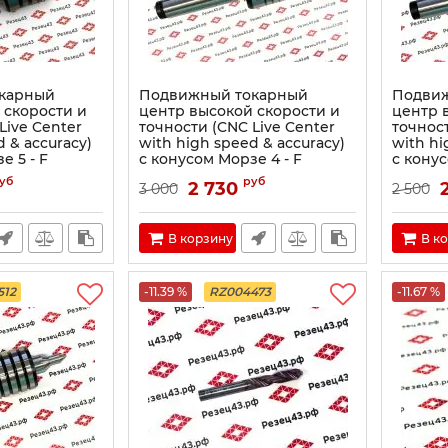
карный
Подвижный токарный
Подви
 скорости и
центр высокой скорости и
центр 
Live Center
точности (CNC Live Center
точност
d & accuracy)
with high speed & accuracy)
with hi
е 5 - F
с конусом Морзе 4 - F
с конус
уб
руб
2 730
3 000
2 500
В корзину
В к
512
-11.39 %
RZ004473
-11.67 %