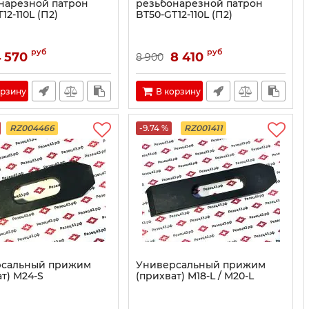
нарезной патрон
резьбонарезной патрон
12-110L (П2)
BT50-GT12-110L (П2)
руб
руб
 570
8 410
8 900
орзину
В корзину
RZ004466
-9.74 %
RZ001411
рсальный прижим
Универсальный прижим
т) M24-S
(прихват) M18-L / M20-L