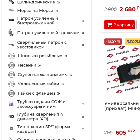
Цилиндрические
р
2 680
2 900
Морзе на Морзе
Патрон усиленный
быстрозажимной
В корзину
Патрон усиленный с ключом
-13.57 %
RZ001
Сверлильный патрон с
хвостовиком
Шпильки резьбовые
Лесенки
Ступенчатые прижимы
Удлиненные гайки
Гайки с фланцем
Трубки подачи СОЖ и
Универсальны
аксессуары к ним
(прихват) M18-S
Глубина сверления 4
диаметра (4D)
Тип пластин SP** (форма
руб
квадрат)
605
700
Сверла твердосплавные