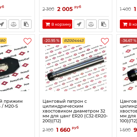
уб
руб
2 005
1
2 300
1 400
В корзину
В к
380
-20.95 %
RZ004443
-36.67 %
й прижим
Цанговый патрон с
Цангов
 / M20-S
цилиндрическим
цилин
хвостовиком диаметром 32
хвосто
мм для цанг ER20 (C32-ER20-
мм для 
200)(П2)
100)(П2
руб
1 660
2 100
1 500