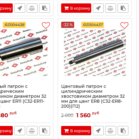
орзину
В корзину
RZ004438
-22 %
RZ004437
ый патрон с
Цанговый патрон с
дрическим
цилиндрическим
виком диаметром 32
хвостовиком диаметром 32
цанг ER11 (C32-ER11-
мм для цанг ER8 (C32-ER8-
)
200)(П2)
руб
руб
880
1 560
2 000
орзину
В корзину