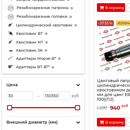
Резьбонарезные патроны
В корзину
Резьбонарезные головки
-37.33 %
RZ004
Цилиндрический хвостовик
Хвостовик BT
Хвостовик NT
Хвостовик SK
Адаптеры Морзе-B*
Адаптеры BT-B**
Цанговый патр
Цена
цилиндрическ
хвостовиком д
мм для цанг ER
-
руб
100)(П2)
руб
940
1 500
Внешний диаметр (мм)
В корзину