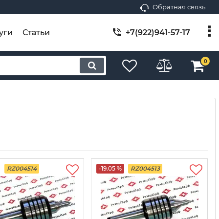
Обратная связь
уги
Статьи
+7(922)941-57-17
0
RZ004514
-19.05 %
RZ004513