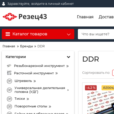
Здравствуйте,
войдите в личный кабинет
Главная
Достав
Каталог товаров
Главная
Бренды
DDR
Категории
DDR
Резьбонарезной инструмент
Сортировать по:
Расточной инструмент
Штревель
Универсальная делительная
-4.2 %
RZ004
головка (УДГ)
Тиски
Поворотные столы
Гайки для т образных пазов