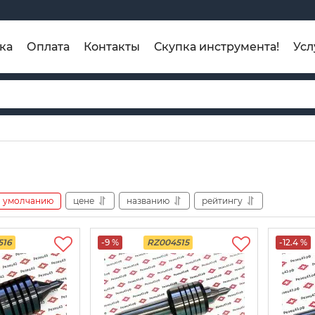
ка
Оплата
Контакты
Скупка инструмента!
Усл
умолчанию
цене
названию
рейтингу
516
-9 %
RZ004515
-12.4 %