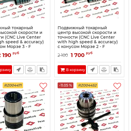
жный токарный
Подвижный токарный
высокой скорости и
центр высокой скорости и
и (CNC Live Center
точности (CNC Live Center
gh speed & accuracy)
with high speed & accuracy)
ом Морзе 3 - F
с конусом Морзе 2 - F
руб
руб
2 190
1 700
2 100
орзину
В корзину
RZ004471
-11.05 %
RZ004452