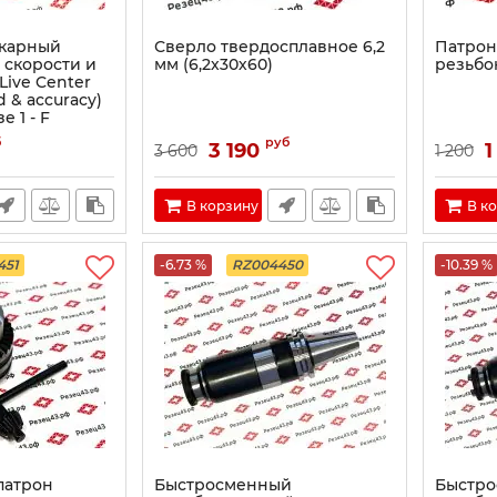
карный
Сверло твердосплавное 6,2
Патрон
 скорости и
мм (6,2х30х60)
резьбо
Live Center
d & accuracy)
 1 - F
б
руб
3 190
1
3 600
1 200
В корзину
В к
451
-6.73 %
RZ004450
-10.39 %
патрон
Быстросменный
Быстр