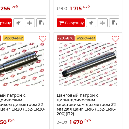
руб
руб
 255
1 715
1 900
орзину
В корзину
RZ004442
-20.48 %
RZ004441
ый патрон с
Цанговый патрон с
дрическим
цилиндрическим
виком диаметром 32
хвостовиком диаметром 32
цанг ER20 (C32-ER20-
мм для цанг ER16 (C32-ER16-
)
200)(П2)
руб
руб
950
1 670
2 100