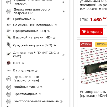
усиленный 1-13
головок
посадкой на р
1/2"-20UNF с к
Держатели цангового
патрона ER
ру
Грибковые
1 460
1 700
Со сменными вставками
Прецизионные (LD)
В корзину
Высокой нагрузки (HD)
-7.59 %
RZ004
Средней нагрузки (MD)
Для станков ЧПУ (NT CNC и
CNC)
BMT
Барпуллеры
Прецизионные
(высокоточные)
Двойные тиски
Универсальны
Крестовидные
(прихват) M24-
Быстропереналаживаемые