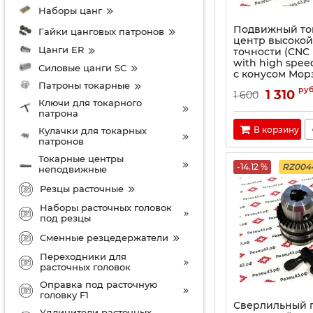
Наборы цанг
Подвижный то
Гайки цанговых патронов
центр высокой
Цанги ER
точности (CNC 
with high spee
Силовые цанги SC
с конусом Морзе
Патроны токарные
ру
1 310
1 600
Ключи для токарного
патрона
В корзину
Кулачки для токарных
патронов
Токарные центры
-14.12 %
RZ004
неподвижные
Резцы расточные
Наборы расточных головок
под резцы
Сменные резцедержатели
Переходники для
расточных головок
Оправка под расточную
головку F1
Сверлильный 
Удлинители расточных