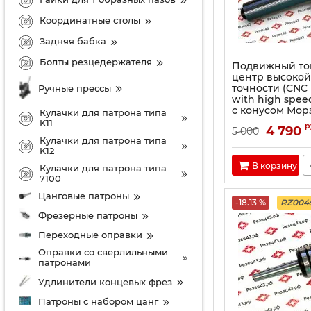
Координатные столы
Задняя бабка
Болты резцедержателя
Подвижный то
центр высокой
точности (CNC 
Ручные прессы
with high spee
с конусом Морз
Кулачки для патрона типа
K11
р
4 790
5 000
Кулачки для патрона типа
K12
В корзину
Кулачки для патрона типа
7100
Цанговые патроны
-18.13 %
RZ004
Фрезерные патроны
Переходные оправки
Оправки со сверлильными
патронами
Удлинители концевых фрез
Патроны с набором цанг