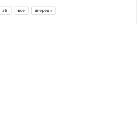
36
все
вперёд »