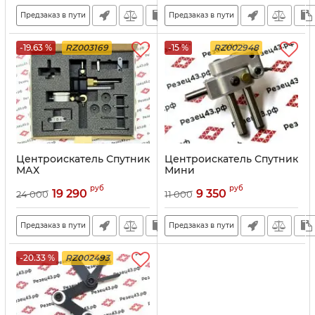
Предзаказ в пути
Предзаказ в пути
-19.63 %
RZ003169
-15 %
RZ002948
Центроискатель Спутник
Центроискатель Спутник
МАХ
Мини
руб
руб
19 290
9 350
24 000
11 000
Предзаказ в пути
Предзаказ в пути
-20.33 %
RZ002493