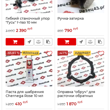
Гибкий станочный упор
Ручка-затирка
"Гусь" т-паз 10 мм
руб
руб
2 390
790
3 000
850
-65.83 %
RZ001449
-4.1 %
RZ001487
Паста для шабрения
Оправка "обруч" для
Chernega Rose 10 мл
расточки обратных
(синяя)
кулачков токарного
руб
руб
патрона 250 мм (ПНР)
410
1 870
1 200
1 950