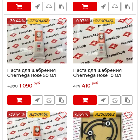
-39.44 %
RZ001452
-0.97 %
RZ001451
Паста для шабрения
Паста для шабрения
Chernega Rose 50 мл
Chernega Rose 10 мл
(красная)
(красная)
руб
руб
1 090
410
1 800
414
-39.44 %
RZ001450
-5.64 %
RZ003592