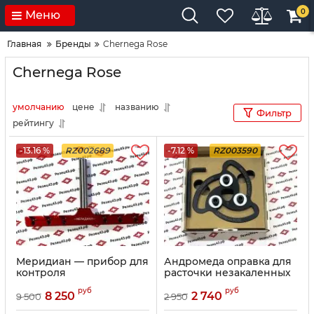
0
Меню
Главная
Бренды
Chernega Rose
Chernega Rose
умолчанию
цене
названию
Фильтр
рейтингу
-13.16 %
RZ002689
-7.12 %
RZ003590
Меридиан — прибор для
Андромеда оправка для
контроля
расточки незакаленных
перпендикулярности
кулачков 125 мм
руб
руб
8 250
2 740
9 500
2 950