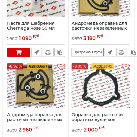
Паста для шабрения
Андромеда оправка для
Chernega Rose 50 мл
расточки незакаленных
(синяя)
кулачков 200 мм
руб
руб
1 090
3 180
1 800
3 370
Предзаказ в пути
-8.92 %
RZ003591
-9.09 %
RZ003549
Андромеда оправка для
Оправка для расточки
расточки незакаленных
обратных кулачков
кулачков 160 мм
токарного патрона 315
руб
руб
мм (СССР)
2 960
2 000
3 250
2 200